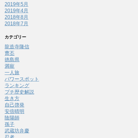
2019年5月
2019年4月
2018年8月
2018年7月
カテゴリー
龍造寺隆信
曹丕
徳島県
満寵
一人旅
パワースポット
ランキング
プチ歴史解説
生き方
自己啓発
安倍晴明
陰陽師
孫子
武蔵坊弁慶
忍者