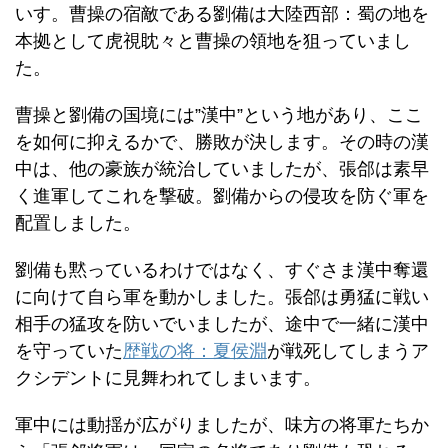
いす。曹操の宿敵である劉備は大陸西部：蜀の地を
本拠として虎視眈々と曹操の領地を狙っていまし
た。
曹操と劉備の国境には”漢中”という地があり、ここ
を如何に抑えるかで、勝敗が決します。その時の漢
中は、他の豪族が統治していましたが、張郃は素早
く進軍してこれを撃破。劉備からの侵攻を防ぐ軍を
配置しました。
劉備も黙っているわけではなく、すぐさま漢中奪還
に向けて自ら軍を動かしました。張郃は勇猛に戦い
相手の猛攻を防いでいましたが、途中で一緒に漢中
を守っていた
歴戦の将：夏侯淵
が戦死してしまうア
クシデントに見舞われてしまいます。
軍中には動揺が広がりましたが、味方の将軍たちか