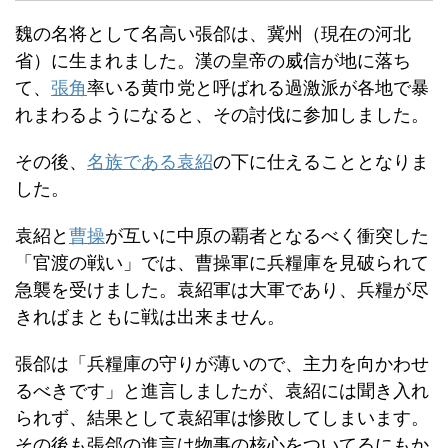
魏の名将として名高い張郃は、冀州（現在の河北
省）に生まれました。漢の皇帝の威信が地に落ち
て、
張角
率いる黄巾党と呼ばれる過激派が各地で暴
れまわるようになると、その討伐に参加しました。
その後、
名族である袁紹
の下に仕えることとなりま
した。
袁紹と
曹操
が互いに中原の覇者となるべく衝突した
「官渡の戦い」では、曹操軍に兵糧庫を見破られて
急襲を受けました。袁紹軍は大軍であり、兵糧が尽
きればまともに戦は出来ません。
張郃は「兵糧庫の守りが薄いので、主力を向かわせ
るべきです」と進言しましたが、袁紹には聞き入れ
られず、結果として袁紹軍は惨敗してしまいます。
その後も張郃の進言は物事の核心をついてるにもか