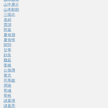
山中鹿介
山本勘助
三国志
袁紹
賈詡
郭嘉
夏侯淵
夏侯惇
関羽
甘寧
顔良
魏延
姜維
公孫瓚
黄忠
司馬懿
周瑜
荀彧
荀攸
諸葛瑾
諸葛亮