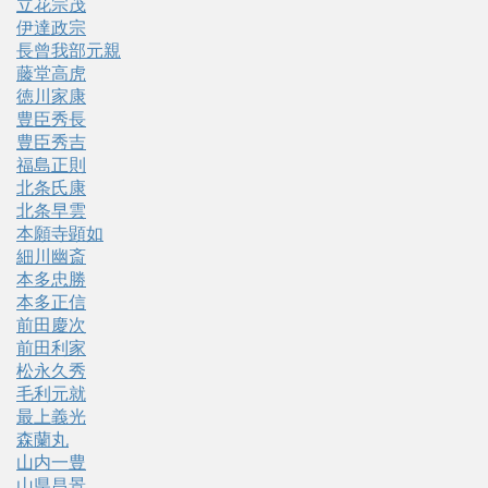
立花宗茂
伊達政宗
長曾我部元親
藤堂高虎
徳川家康
豊臣秀長
豊臣秀吉
福島正則
北条氏康
北条早雲
本願寺顕如
細川幽斎
本多忠勝
本多正信
前田慶次
前田利家
松永久秀
毛利元就
最上義光
森蘭丸
山内一豊
山県昌景