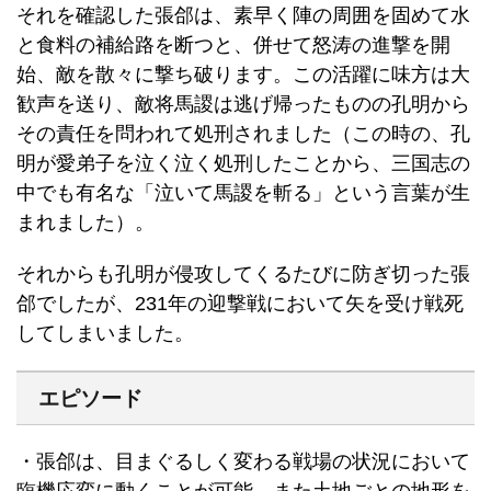
それを確認した張郃は、素早く陣の周囲を固めて水
と食料の補給路を断つと、併せて怒涛の進撃を開
始、敵を散々に撃ち破ります。この活躍に味方は大
歓声を送り、敵将馬謖は逃げ帰ったものの孔明から
その責任を問われて処刑されました（この時の、孔
明が愛弟子を泣く泣く処刑したことから、三国志の
中でも有名な「泣いて馬謖を斬る」という言葉が生
まれました）。
それからも孔明が侵攻してくるたびに防ぎ切った張
郃でしたが、231年の迎撃戦において矢を受け戦死
してしまいました。
エピソード
・張郃は、目まぐるしく変わる戦場の状況において