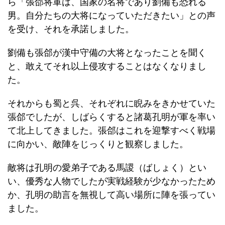
ら「張郃将軍は、国家の名将であり劉備も恐れる
男。自分たちの大将になっていただきたい」との声
を受け、それを承諾しました。
劉備も張郃が漢中守備の大将となったことを聞く
と、敢えてそれ以上侵攻することはなくなりまし
た。
それからも蜀と呉、それぞれに睨みをきかせていた
張郃でしたが、しばらくすると諸葛孔明が軍を率い
て北上してきました。張郃はこれを迎撃すべく戦場
に向かい、敵陣をじっくりと観察しました。
敵将は孔明の愛弟子である馬謖（ばしょく）とい
い、優秀な人物でしたが実戦経験が少なかったため
か、孔明の助言を無視して高い場所に陣を張ってい
ました。