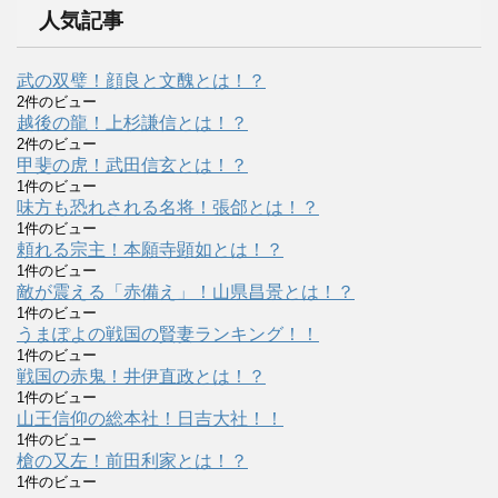
人気記事
武の双璧！顔良と文醜とは！？
2件のビュー
越後の龍！上杉謙信とは！？
2件のビュー
甲斐の虎！武田信玄とは！？
1件のビュー
味方も恐れされる名将！張郃とは！？
1件のビュー
頼れる宗主！本願寺顕如とは！？
1件のビュー
敵が震える「赤備え」！山県昌景とは！？
1件のビュー
うまぽよの戦国の賢妻ランキング！！
1件のビュー
戦国の赤鬼！井伊直政とは！？
1件のビュー
山王信仰の総本社！日吉大社！！
1件のビュー
槍の又左！前田利家とは！？
1件のビュー