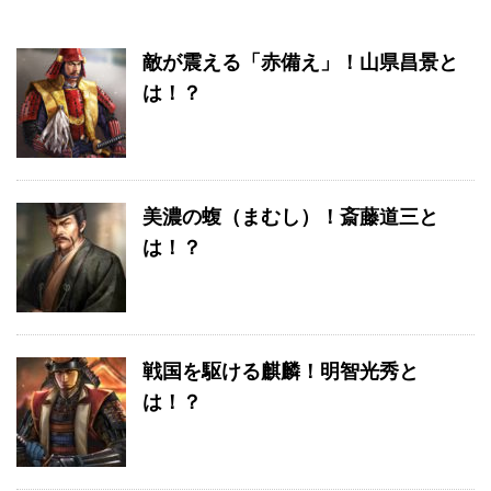
敵が震える「赤備え」！山県昌景と
は！？
美濃の蝮（まむし）！斎藤道三と
は！？
戦国を駆ける麒麟！明智光秀と
は！？