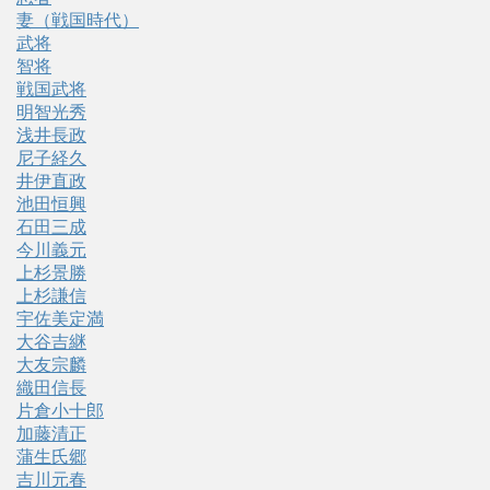
妻（戦国時代）
武将
智将
戦国武将
明智光秀
浅井長政
尼子経久
井伊直政
池田恒興
石田三成
今川義元
上杉景勝
上杉謙信
宇佐美定満
大谷吉継
大友宗麟
織田信長
片倉小十郎
加藤清正
蒲生氏郷
吉川元春