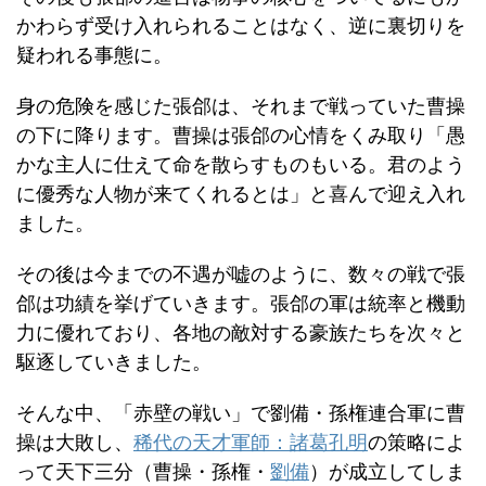
かわらず受け入れられることはなく、逆に裏切りを
疑われる事態に。
身の危険を感じた張郃は、それまで戦っていた曹操
の下に降ります。曹操は張郃の心情をくみ取り「愚
かな主人に仕えて命を散らすものもいる。君のよう
に優秀な人物が来てくれるとは」と喜んで迎え入れ
ました。
その後は今までの不遇が嘘のように、数々の戦で張
郃は功績を挙げていきます。張郃の軍は統率と機動
力に優れており、各地の敵対する豪族たちを次々と
駆逐していきました。
そんな中、「赤壁の戦い」で劉備・孫権連合軍に曹
操は大敗し、
稀代の天才軍師：諸葛孔明
の策略によ
って天下三分（曹操・孫権・
劉備
）が成立してしま