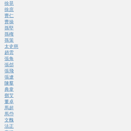
徐晃
徐庶
曹仁
曹操
孫堅
孫権
孫策
太史慈
趙雲
張角
張郃
張飛
張遼
陳羣
典韋
鄧艾
董卓
馬超
馬岱
文醜
法正