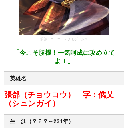
張郃：コーエーテクモゲームス
「今こそ勝機！一気呵成に攻め立て
よ！」
英雄名
張郃（チョウコウ） 字：儁乂
（シュンガイ）
生 涯（？？？～231年）