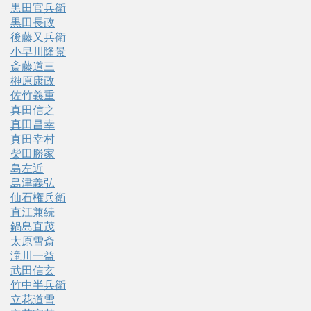
黒田官兵衛
黒田長政
後藤又兵衛
小早川隆景
斎藤道三
榊原康政
佐竹義重
真田信之
真田昌幸
真田幸村
柴田勝家
島左近
島津義弘
仙石権兵衛
直江兼続
鍋島直茂
太原雪斎
滝川一益
武田信玄
竹中半兵衛
立花道雪