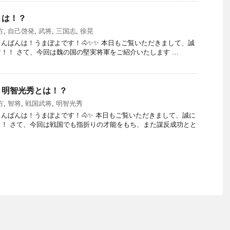
とは！？
方
,
自己啓発
,
武将
,
三国志
,
徐晃
んばんは！うまぽよです！🐴✨✨ 本日もご覧いただきまして、誠
！！ さて、今回は魏の国の堅実将軍をご紹介いたします …
！明智光秀とは！？
方
,
智将
,
戦国武将
,
明智光秀
んばんは！うまぽよです！🐴✨ 本日もご覧いただきまして、誠に
！ さて、今回は戦国でも指折りの才能をもち、また謀反成功とと