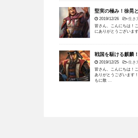
堅実の極み！徐晃
2019/12/26
-
生き
皆さん、こんにちは！こ
にありがとうございます
戦国を駆ける麒麟
2019/12/25
-
生き
皆さん、こんにちは！こ
ありがとうございます！
もに散 …