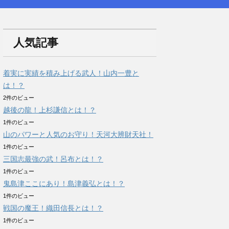
人気記事
着実に実績を積み上げる武人！山内一豊と
は！？
2件のビュー
越後の龍！上杉謙信とは！？
1件のビュー
山のパワーと人気のお守り！天河大辨財天社！
1件のビュー
三国志最強の武！呂布とは！？
1件のビュー
鬼島津ここにあり！島津義弘とは！？
1件のビュー
戦国の魔王！織田信長とは！？
1件のビュー