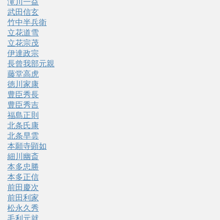
滝川一益
武田信玄
竹中半兵衛
立花道雪
立花宗茂
伊達政宗
長曾我部元親
藤堂高虎
徳川家康
豊臣秀長
豊臣秀吉
福島正則
北条氏康
北条早雲
本願寺顕如
細川幽斎
本多忠勝
本多正信
前田慶次
前田利家
松永久秀
毛利元就