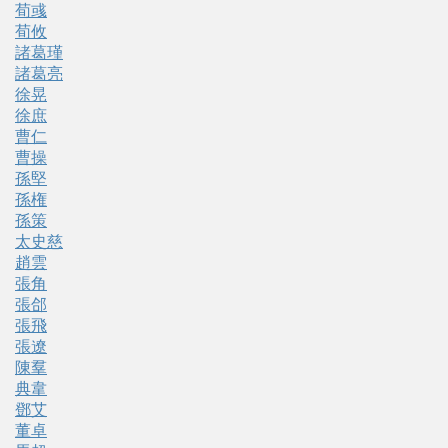
荀彧
荀攸
諸葛瑾
諸葛亮
徐晃
徐庶
曹仁
曹操
孫堅
孫権
孫策
太史慈
趙雲
張角
張郃
張飛
張遼
陳羣
典韋
鄧艾
董卓