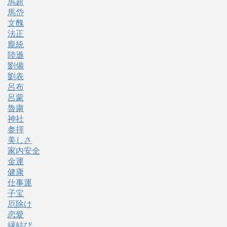
馬超
馬岱
文醜
法正
龐統
陸遜
劉備
劉表
呂布
呂蒙
魯粛
神社
参拝
美しさ
家内安全
金運
健康
仕事運
子宝
厄除け
恋愛
縁結び