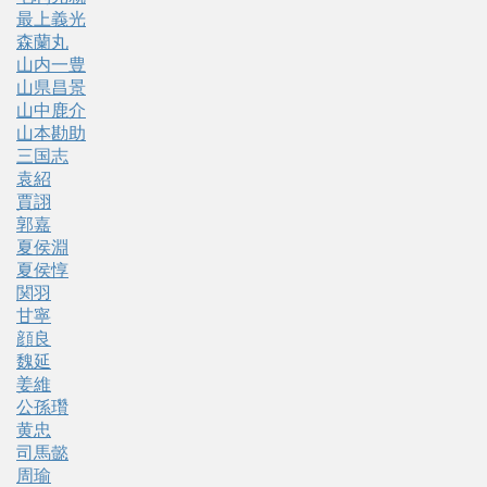
最上義光
森蘭丸
山内一豊
山県昌景
山中鹿介
山本勘助
三国志
袁紹
賈詡
郭嘉
夏侯淵
夏侯惇
関羽
甘寧
顔良
魏延
姜維
公孫瓚
黄忠
司馬懿
周瑜