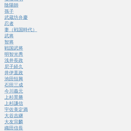
陰陽師
孫子
武蔵坊弁慶
忍者
妻（戦国時代）
武将
智将
戦国武将
明智光秀
浅井長政
尼子経久
井伊直政
池田恒興
石田三成
今川義元
上杉景勝
上杉謙信
宇佐美定満
大谷吉継
大友宗麟
織田信長