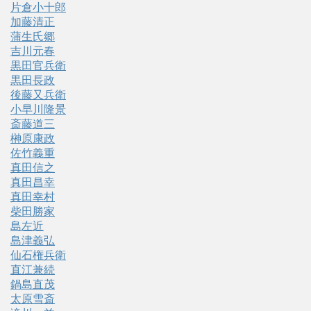
片倉小十郎
加藤清正
蒲生氏郷
吉川元春
黒田官兵衛
黒田長政
後藤又兵衛
小早川隆景
斎藤道三
榊原康政
佐竹義重
真田信之
真田昌幸
真田幸村
柴田勝家
島左近
島津義弘
仙石権兵衛
直江兼続
鍋島直茂
太原雪斎