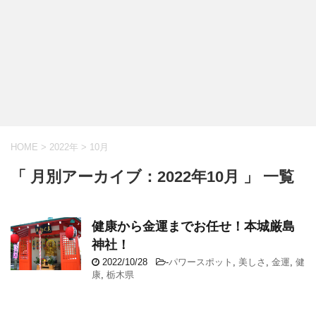
HOME
>
2022年
>
10月
「 月別アーカイブ：2022年10月 」 一覧
健康から金運までお任せ！本城厳島
神社！
2022/10/28
-
パワースポット
,
美しさ
,
金運
,
健
康
,
栃木県