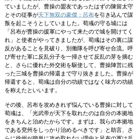
ていましたが、曹操の盟友であったはずの陳留太守
とその従事が
天下無双の豪傑：呂布
を引き込んで謀
叛を起こそうとしていました。荀彧の守る城には
「呂布が曹操の援軍にやって来たので城を開けてく
れ」と使者がやってきましたが、荀彧はその裏に謀
反があることを見破り、別働隊を呼び寄せ合流。呼
び寄せた軍に反乱分子を一掃させて反乱の芽を摘む
と、さらに優れた外交術を駆使して、曹操陣営に残
った三城を曹操の帰還まで守り抜きました。曹操が
帰還すると、荀彧は自分の功績ではなく味方の功績
を称えたといいます。
その後、呂布を攻めきれず悩んでいる曹操に対して
荀彧は、「光武帝が天下を取れたのは自分の本拠地
をきちんと治めたからです。まずは、我らの本拠地
である兗州をしっかり治めるべきです」と助言、さ
らに徐州が簡単に攻め取れない理由と呂布の軍は兵