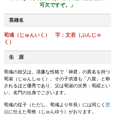
可欠ですぞ。」
英雄名
荀彧（じゅんいく） 字：文若（ぶんじゃ
く）
生 涯
荀彧の祖父は、清廉な性格で「神君」の異名を持つ
荀淑（じゅんしゅく）、その子供達も「八龍」と称
されるほど優秀であり、父は荀淑の次男：荀緄とい
い、名門の出身でございます。
荀彧の従子（ただし、荀彧より年長）には同じく
曹
操
に仕えた荀攸（じゅんゆう）がおります。