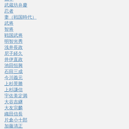
武蔵坊弁慶
忍者
妻（戦国時代）
武将
智将
戦国武将
明智光秀
浅井長政
尼子経久
井伊直政
池田恒興
石田三成
今川義元
上杉景勝
上杉謙信
宇佐美定満
大谷吉継
大友宗麟
織田信長
片倉小十郎
加藤清正