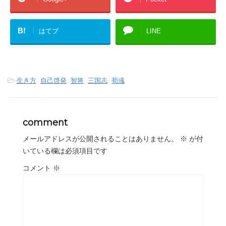
B!
はてブ
LINE
-
生き方
,
自己啓発
,
智将
,
三国志
,
荀彧
comment
メールアドレスが公開されることはありません。
※
が付
いている欄は必須項目です
コメント
※