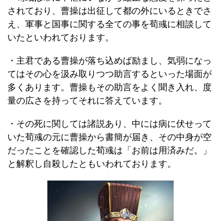
されており、曹操は出征して都の外にいるときでさ
え、軍事と国事に関する全ての事を荀彧に相談して
いたといわれております。
・主君である曹操が落ち込めば励まし、気弱になっ
てはその心を汲み取りつつ助言するといった場面が
多くあります。曹操もその助言をよく聞き入れ、度
量の広さを持ってそれに答えています。
・その死に関しては諸説あり、中には病に伏せって
いた荀彧の元に曹操から書簡が届き、その中身が空
だったことを確認した荀彧は「お前は用済みだ。」
と解釈し自殺したともいわれております。