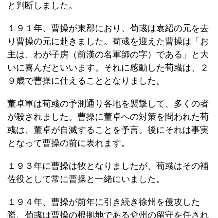
と判断しました。
１９１年、曹操が東郡におり、荀彧は袁紹の元を去
り曹操の元に赴きました。荀彧を迎えた曹操は「お
主は、わが子房（前漢の名軍師の字）である」と大
いに喜んだといいます。それに感動した荀彧は、２
９歳で曹操に仕えることとなりました。
董卓軍は荀彧の予測通り各地を襲撃して、多くの者
が殺されました。曹操に董卓への対策を問われた荀
彧は、董卓が自滅することを予言。後にそれは事実
となって曹操の前に表れます。
１９３年に曹操は牧となりましたが、荀彧はその補
佐役として常に曹操と一緒にいました。
１９４年、曹操が前年に引き続き徐州を侵攻した
際、荀彧は曹操の根拠地である兗州の留守を任され