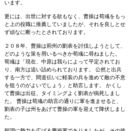
います。
更には、出世に対する欲もなく、曹操は荀彧をもっ
と上の役職に推薦していましたが、それを良しとせ
ず頑なに断ったとされております。
２０８年、曹操は荊州の劉表を討伐しようとして、
どのような策を用いるべきか荀彧に尋ねました。
荀彧は「現在、中原は我らによって平定されてお
り、南方は追い詰められております。 公然と出兵
する一方で、間道伝いに軽装の兵を進めて敵の不意
を狙うのがよいでしょう」と助言します。 かくし
て曹操は出征、タイミングよく劉表が病死しまし
た。 曹操は荀彧の助言の通りに軍を進ませると、
劉表の子は州をあげて曹操の軍を迎えて降伏しまし
た。
順調に勢力を広げる曹操軍でありましたが、その後