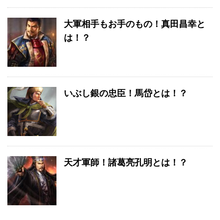
大軍相手もお手のもの！真田昌幸と
は！？
いぶし銀の忠臣！馬岱とは！？
天才軍師！諸葛亮孔明とは！？