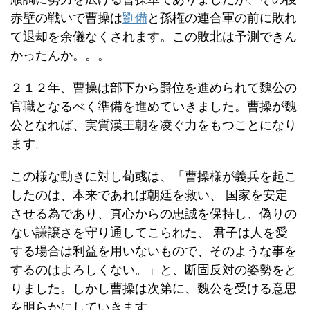
赤壁の戦いで曹操は
劉備
と孫権の連合軍の前に敗れ
て退却を余儀なくされます。この敗北は予測できん
かったんか。。。
２１２年、曹操は部下から爵位を進められて魏公の
官職となるべく準備を進めていきました。曹操が魏
公となれば、実質漢王朝を凌ぐ力をもつことになり
ます。
この様な動きに対し荀彧は、「曹操様が義兵を起こ
したのは、本来であれば朝廷を救い、 国家を安定
させる為であり、真心からの忠誠を保持し、偽りの
ない謙譲さを守り通してこられた、 君子は人を愛
する場合は利益を用いないもので、そのような事を
するのはよろしくない。」と、断固反対の姿勢をと
りました。しかし曹操は次第に、魏公を受ける意思
を明らかにしていきます。