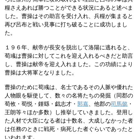
糧さえあれば勝つことができる状況にあると述べま
した。曹操はその助言を受け入れ、兵糧が集まると
再び呂布と戦い見事に打ち破ることに成功しまし
た。
１９６年、献帝が長安を脱出して洛陽に逃れると、
荀彧は曹操に対してこれを迎え入れるべきだと助言
し、曹操は献帝を迎え入れました。この功績により
曹操は大将軍となりました。
曹操のために荀彧は、名士であるその人脈や優れた
人物眼を駆使して、数々の名将たちの発掘（同郡の
荀攸・荀悦・鍾繇・戯志才・
郭嘉
、他郡の
司馬懿
・
王朗等々ほか多数）し推挙していきました。登用し
た人材で大臣になる者は十数名、大成しなかった者
は任務のときに戦死・病死した者ぐらいであったと
いわれます。