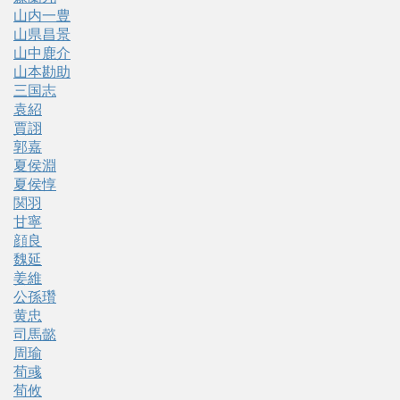
山内一豊
山県昌景
山中鹿介
山本勘助
三国志
袁紹
賈詡
郭嘉
夏侯淵
夏侯惇
関羽
甘寧
顔良
魏延
姜維
公孫瓚
黄忠
司馬懿
周瑜
荀彧
荀攸