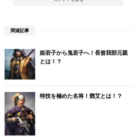
関連記事
姫若子から鬼若子へ！長曾我部元親
とは！？
特技を極めた名将！鄧艾とは！？