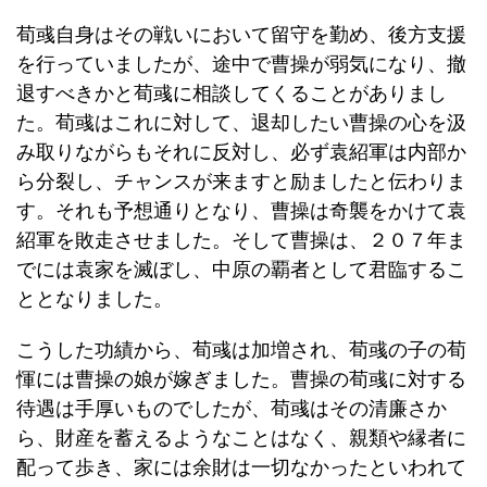
荀彧自身はその戦いにおいて留守を勤め、後方支援
を行っていましたが、途中で曹操が弱気になり、撤
退すべきかと荀彧に相談してくることがありまし
た。荀彧はこれに対して、退却したい曹操の心を汲
み取りながらもそれに反対し、必ず袁紹軍は内部か
ら分裂し、チャンスが来ますと励ましたと伝わりま
す。それも予想通りとなり、曹操は奇襲をかけて袁
紹軍を敗走させました。そして曹操は、２０７年ま
でには袁家を滅ぼし、中原の覇者として君臨するこ
ととなりました。
こうした功績から、荀彧は加増され、荀彧の子の荀
惲には曹操の娘が嫁ぎました。曹操の荀彧に対する
待遇は手厚いものでしたが、荀彧はその清廉さか
ら、財産を蓄えるようなことはなく、親類や縁者に
配って歩き、家には余財は一切なかったといわれて