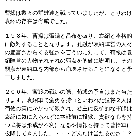
曹操は数々の群雄達と戦っていましたが、とりわけ
袁紹の存在は脅威でした。
１９８年、曹操は張繍と呂布を破り、袁紹と本格的
に敵対することとなります。孔融が袁紹陣営の人材
の豊富さからくる強さを言うのに対して、荀彧は袁
紹陣営の人物それぞれの弱点を的確に説明し、その
弱点が袁紹軍を内部から崩壊させることになると予
言しました。
２００年、官渡の戦いの際、荀彧の予言はまた当た
ります。袁紹軍で蛮勇を持つといわれた猛将２人は
荀攸の策にかかって殺され、君主に反抗的な軍師は
袁紹に気に入られずに本戦前に投獄、貪欲な心を持
つ武将は形成が不利になるや情報を持って曹操軍に
投降してきました。・・・どんだけ当たるのさ！？