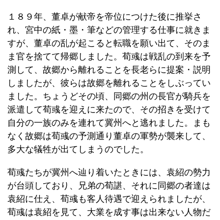
１８９年、董卓が献帝を帝位につけた後に推挙さ
れ、宮中の紙・墨・筆などの管理する仕事に就きま
すが、董卓の乱が起こると転職を願い出て、そのま
ま官を捨てて帰郷しました。荀彧は戦乱の到来を予
測して、故郷から離れることを長老らに提案・説明
しましたが、彼らは故郷を離れることをしぶってい
ました。ちょうどその頃、同郷の州の長官が騎兵を
派遣して荀彧を迎えに来たので、その招きを受けて
自分の一族のみを連れて冀州へと逃れました。まも
なく故郷は荀彧の予測通り董卓の軍勢が襲来して、
多大な犠牲が出てしまうのでした。
荀彧たちが冀州へ辿り着いたときには、袁紹の勢力
が台頭しており、兄弟の荀諶、それに同郷の者達は
袁紹に仕え、荀彧も客人待遇で迎えられましたが、
荀彧は袁紹を見て、大業を成す事は出来ない人物だ