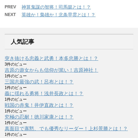
PREV
神算鬼謀の智将！司馬懿とは！？
NEXT
英雄か！梟雄か！北条早雲とは！？
人気記事
突き抜ける忠義と武勇！本多忠勝とは！？
3件のビュー
吉原の遊女からも信仰が篤い！吉原神社！
1件のビュー
三国志最強の武！呂布とは！？
1件のビュー
義に揺れる勇将！浅井長政とは！？
1件のビュー
戦国の赤鬼！井伊直政とは！？
1件のビュー
究極の忍耐！徳川家康とは！？
1件のビュー
真面目で寡黙、でも優秀なリーダー！上杉景勝とは！？
1件のビュー