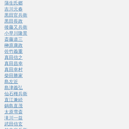
蒲生氏郷
吉川元春
黒田官兵衛
黒田長政
後藤又兵衛
小早川隆景
斎藤道三
榊原康政
佐竹義重
真田信之
真田昌幸
真田幸村
柴田勝家
島左近
島津義弘
仙石権兵衛
直江兼続
鍋島直茂
太原雪斎
滝川一益
武田信玄