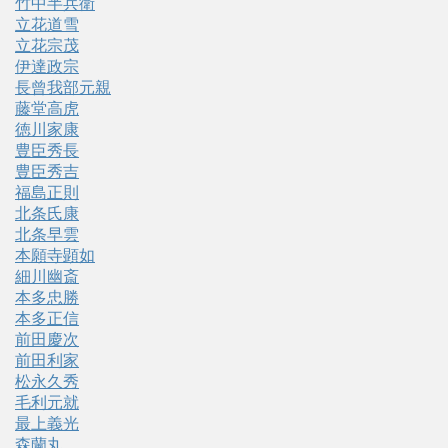
竹中半兵衛
立花道雪
立花宗茂
伊達政宗
長曾我部元親
藤堂高虎
徳川家康
豊臣秀長
豊臣秀吉
福島正則
北条氏康
北条早雲
本願寺顕如
細川幽斎
本多忠勝
本多正信
前田慶次
前田利家
松永久秀
毛利元就
最上義光
森蘭丸