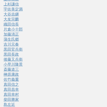
上杉謙信
宇佐美定満
大谷吉継
大友宗麟
織田信長
片倉小十郎
加藤清正
蒲生氏郷
吉川元春
黒田官兵衛
黒田長政
後藤又兵衛
小早川隆景
斎藤道三
榊原康政
佐竹義重
真田信之
真田昌幸
真田幸村
柴田勝家
島左近