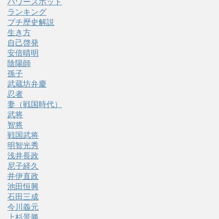
パワースポット
ランキング
プチ歴史解説
生き方
自己啓発
安倍晴明
陰陽師
孫子
武蔵坊弁慶
忍者
妻（戦国時代）
武将
智将
戦国武将
明智光秀
浅井長政
尼子経久
井伊直政
池田恒興
石田三成
今川義元
上杉景勝