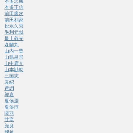
本多忠勝
本多正信
前田慶次
前田利家
松永久秀
毛利元就
最上義光
森蘭丸
山内一豊
山県昌景
山中鹿介
山本勘助
三国志
袁紹
賈詡
郭嘉
夏侯淵
夏侯惇
関羽
甘寧
顔良
魏延