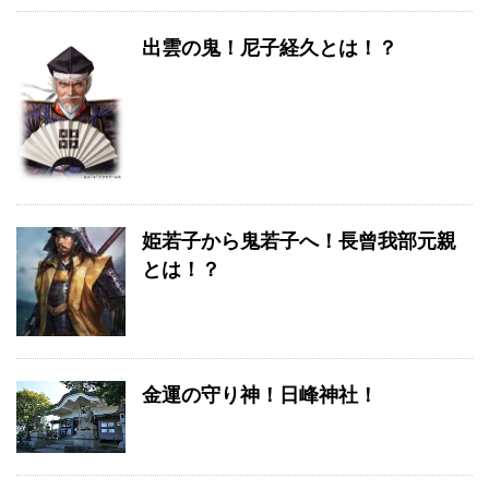
出雲の鬼！尼子経久とは！？
姫若子から鬼若子へ！長曾我部元親
とは！？
金運の守り神！日峰神社！