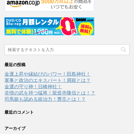
最近の投稿
金運上昇や縁結びのパワー！田島神社！
軍事と政治のエキスパート！満寵とは？
金運の守り神！日峰神社！
非情の武を持つ猛将！龍造寺隆信とは！？
司馬懿も認める統治力！曹丕とは！？
最近のコメント
アーカイブ