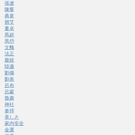
張遼
陳羣
典韋
鄧艾
董卓
馬超
馬岱
文醜
法正
龐統
陸遜
劉備
劉表
呂布
呂蒙
魯粛
神社
参拝
美しさ
家内安全
金運