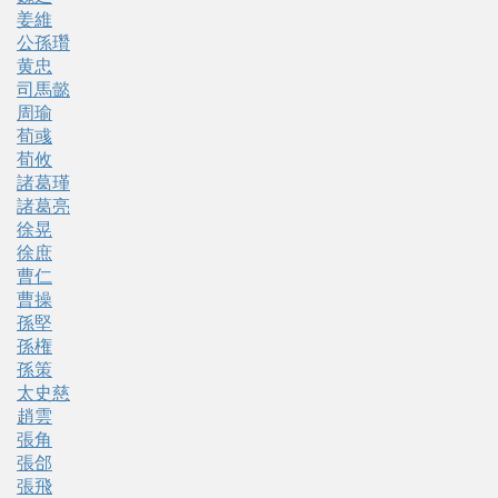
姜維
公孫瓚
黄忠
司馬懿
周瑜
荀彧
荀攸
諸葛瑾
諸葛亮
徐晃
徐庶
曹仁
曹操
孫堅
孫権
孫策
太史慈
趙雲
張角
張郃
張飛