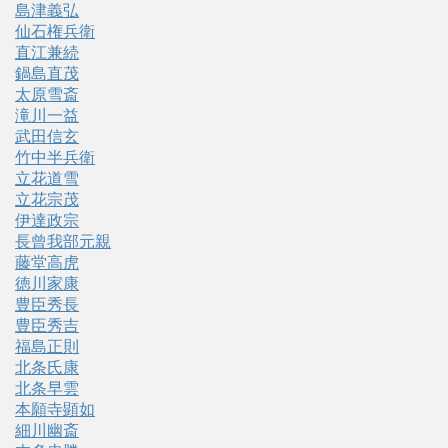
島津義弘
仙石権兵衛
直江兼続
鍋島直茂
太原雪斎
滝川一益
武田信玄
竹中半兵衛
立花道雪
立花宗茂
伊達政宗
長曾我部元親
藤堂高虎
徳川家康
豊臣秀長
豊臣秀吉
福島正則
北条氏康
北条早雲
本願寺顕如
細川幽斎