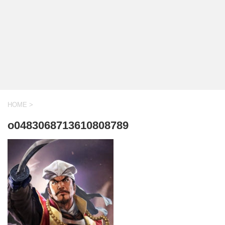
HOME
>
o0483068713610808789