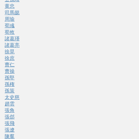
黄忠
司馬懿
周瑜
荀彧
荀攸
諸葛瑾
諸葛亮
徐晃
徐庶
曹仁
曹操
孫堅
孫権
孫策
太史慈
趙雲
張角
張郃
張飛
張遼
陳羣