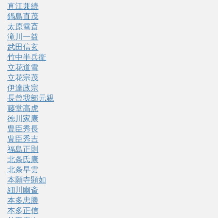
直江兼続
鍋島直茂
太原雪斎
滝川一益
武田信玄
竹中半兵衛
立花道雪
立花宗茂
伊達政宗
長曾我部元親
藤堂高虎
徳川家康
豊臣秀長
豊臣秀吉
福島正則
北条氏康
北条早雲
本願寺顕如
細川幽斎
本多忠勝
本多正信