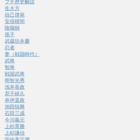
プチ歴史解説
生き方
自己啓発
安倍晴明
陰陽師
孫子
武蔵坊弁慶
忍者
妻（戦国時代）
武将
智将
戦国武将
明智光秀
浅井長政
尼子経久
井伊直政
池田恒興
石田三成
今川義元
上杉景勝
上杉謙信
宇佐美定満