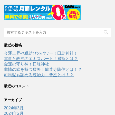
最近の投稿
金運上昇や縁結びのパワー！田島神社！
軍事と政治のエキスパート！満寵とは？
金運の守り神！日峰神社！
非情の武を持つ猛将！龍造寺隆信とは！？
司馬懿も認める統治力！曹丕とは！？
最近のコメント
アーカイブ
2024年3月
2024年2月