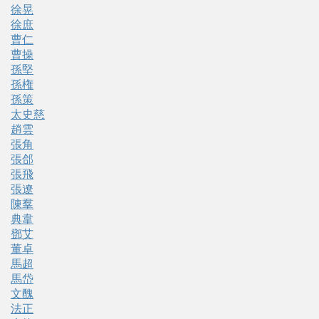
徐晃
徐庶
曹仁
曹操
孫堅
孫権
孫策
太史慈
趙雲
張角
張郃
張飛
張遼
陳羣
典韋
鄧艾
董卓
馬超
馬岱
文醜
法正