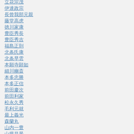
立花宗茂
伊達政宗
長曾我部元親
藤堂高虎
徳川家康
豊臣秀長
豊臣秀吉
福島正則
北条氏康
北条早雲
本願寺顕如
細川幽斎
本多忠勝
本多正信
前田慶次
前田利家
松永久秀
毛利元就
最上義光
森蘭丸
山内一豊
山県昌景