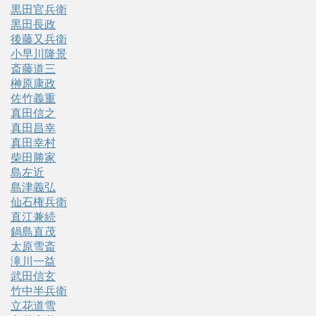
黒田官兵衛
黒田長政
後藤又兵衛
小早川隆景
斎藤道三
榊原康政
佐竹義重
真田信之
真田昌幸
真田幸村
柴田勝家
島左近
島津義弘
仙石権兵衛
直江兼続
鍋島直茂
太原雪斎
滝川一益
武田信玄
竹中半兵衛
立花道雪