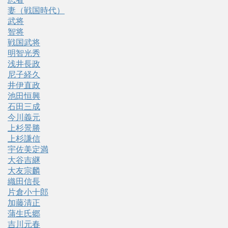
妻（戦国時代）
武将
智将
戦国武将
明智光秀
浅井長政
尼子経久
井伊直政
池田恒興
石田三成
今川義元
上杉景勝
上杉謙信
宇佐美定満
大谷吉継
大友宗麟
織田信長
片倉小十郎
加藤清正
蒲生氏郷
吉川元春