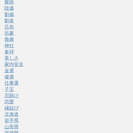
龐統
陸遜
劉備
劉表
呂布
呂蒙
魯粛
神社
参拝
美しさ
家内安全
金運
健康
仕事運
子宝
厄除け
恋愛
縁結び
北海道
岩手県
山形県
宮城県