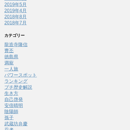
2019年5月
2019年4月
2018年8月
2018年7月
カテゴリー
龍造寺隆信
曹丕
徳島県
満寵
一人旅
パワースポット
ランキング
プチ歴史解説
生き方
自己啓発
安倍晴明
陰陽師
孫子
武蔵坊弁慶
忍者