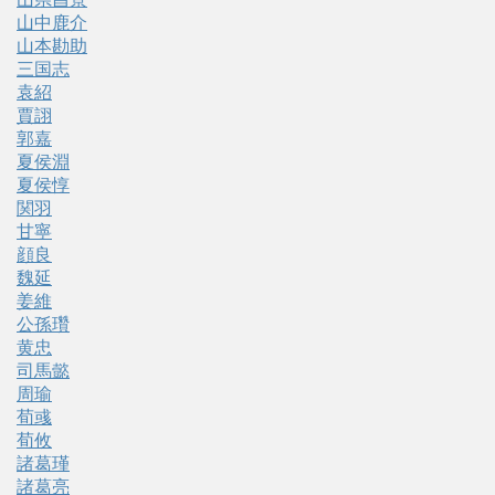
山中鹿介
山本勘助
三国志
袁紹
賈詡
郭嘉
夏侯淵
夏侯惇
関羽
甘寧
顔良
魏延
姜維
公孫瓚
黄忠
司馬懿
周瑜
荀彧
荀攸
諸葛瑾
諸葛亮