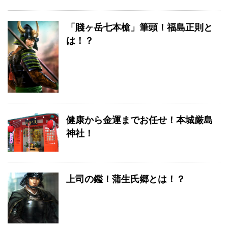
「賤ヶ岳七本槍」筆頭！福島正則と
は！？
健康から金運までお任せ！本城厳島
神社！
上司の鑑！蒲生氏郷とは！？