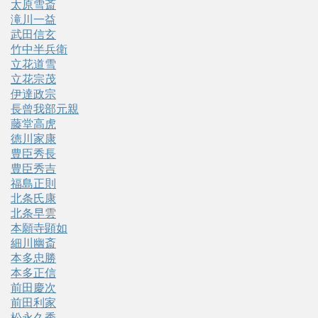
太原雪斎
滝川一益
武田信玄
竹中半兵衛
立花道雪
立花宗茂
伊達政宗
長曾我部元親
藤堂高虎
徳川家康
豊臣秀長
豊臣秀吉
福島正則
北条氏康
北条早雲
本願寺顕如
細川幽斎
本多忠勝
本多正信
前田慶次
前田利家
松永久秀