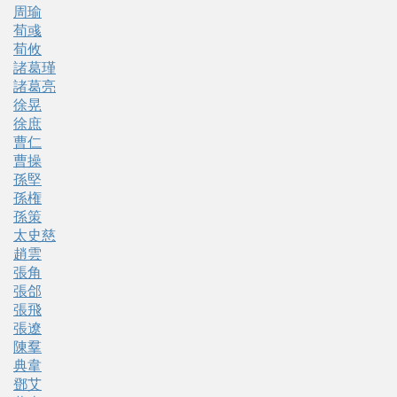
周瑜
荀彧
荀攸
諸葛瑾
諸葛亮
徐晃
徐庶
曹仁
曹操
孫堅
孫権
孫策
太史慈
趙雲
張角
張郃
張飛
張遼
陳羣
典韋
鄧艾