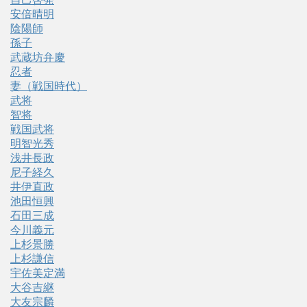
安倍晴明
陰陽師
孫子
武蔵坊弁慶
忍者
妻（戦国時代）
武将
智将
戦国武将
明智光秀
浅井長政
尼子経久
井伊直政
池田恒興
石田三成
今川義元
上杉景勝
上杉謙信
宇佐美定満
大谷吉継
大友宗麟