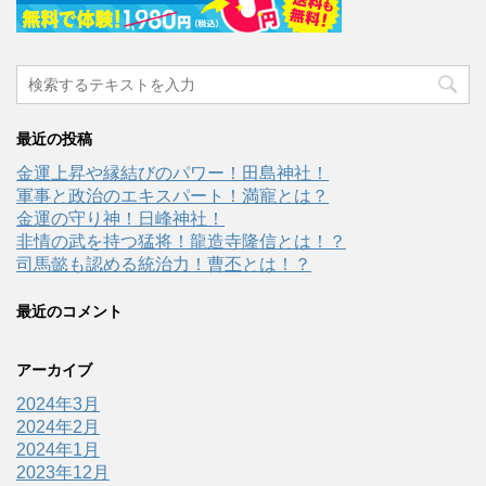
最近の投稿
金運上昇や縁結びのパワー！田島神社！
軍事と政治のエキスパート！満寵とは？
金運の守り神！日峰神社！
非情の武を持つ猛将！龍造寺隆信とは！？
司馬懿も認める統治力！曹丕とは！？
最近のコメント
アーカイブ
2024年3月
2024年2月
2024年1月
2023年12月