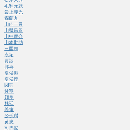
毛利元就
最上義光
森蘭丸
山内一豊
山県昌景
山中鹿介
山本勘助
三国志
袁紹
賈詡
郭嘉
夏侯淵
夏侯惇
関羽
甘寧
顔良
魏延
姜維
公孫瓚
黄忠
司馬懿