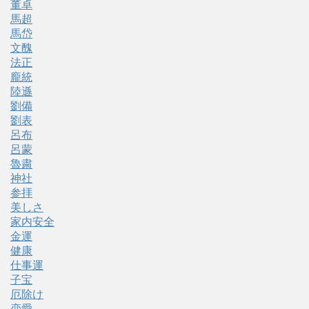
董卓
馬超
馬岱
文醜
法正
龐統
陸遜
劉備
劉表
呂布
呂蒙
魯粛
神社
参拝
美しさ
家内安全
金運
健康
仕事運
子宝
厄除け
恋愛