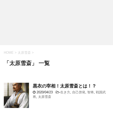
HOME
>
太原雪斎
>
「太原雪斎」 一覧
黒衣の宰相！太原雪斎とは！？
2020/04/23
-
生き方
,
自己啓発
,
智将
,
戦国武
将
,
太原雪斎