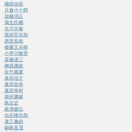
織田信長
片倉小十郎
加藤清正
蒲生氏郷
吉川元春
黒田官兵衛
黒田長政
後藤又兵衛
小早川隆景
斎藤道三
榊原康政
佐竹義重
真田信之
真田昌幸
真田幸村
柴田勝家
島左近
島津義弘
仙石権兵衛
直江兼続
鍋島直茂