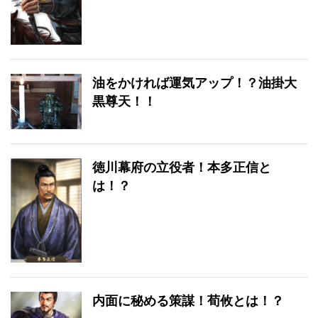
油をかければ運気アップ！？油掛大
黒尊天！！
徳川幕府の立役者！本多正信と
は！？
内面に秘める策謀！荀攸とは！？