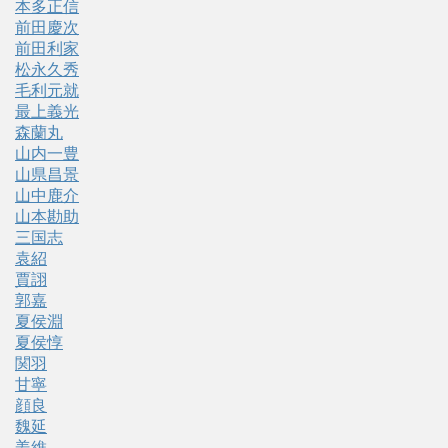
本多正信
前田慶次
前田利家
松永久秀
毛利元就
最上義光
森蘭丸
山内一豊
山県昌景
山中鹿介
山本勘助
三国志
袁紹
賈詡
郭嘉
夏侯淵
夏侯惇
関羽
甘寧
顔良
魏延
姜維