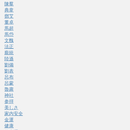
陳羣
典韋
鄧艾
董卓
馬超
馬岱
文醜
法正
龐統
陸遜
劉備
劉表
呂布
呂蒙
魯粛
神社
参拝
美しさ
家内安全
金運
健康