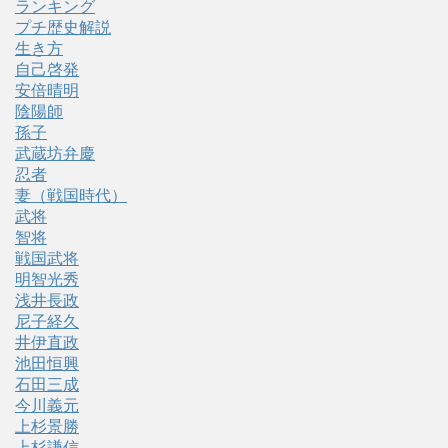
ランキング
プチ歴史解説
生き方
自己啓発
安倍晴明
陰陽師
孫子
武蔵坊弁慶
忍者
妻（戦国時代）
武将
智将
戦国武将
明智光秀
浅井長政
尼子経久
井伊直政
池田恒興
石田三成
今川義元
上杉景勝
上杉謙信