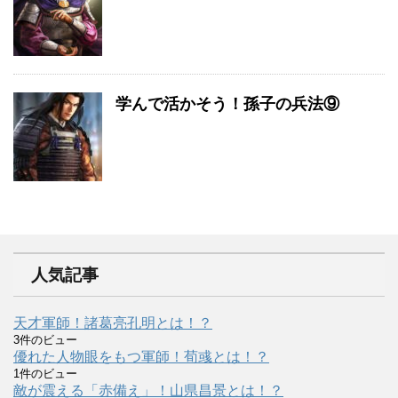
学んで活かそう！孫子の兵法⑨
人気記事
天才軍師！諸葛亮孔明とは！？
3件のビュー
優れた人物眼をもつ軍師！荀彧とは！？
1件のビュー
敵が震える「赤備え」！山県昌景とは！？