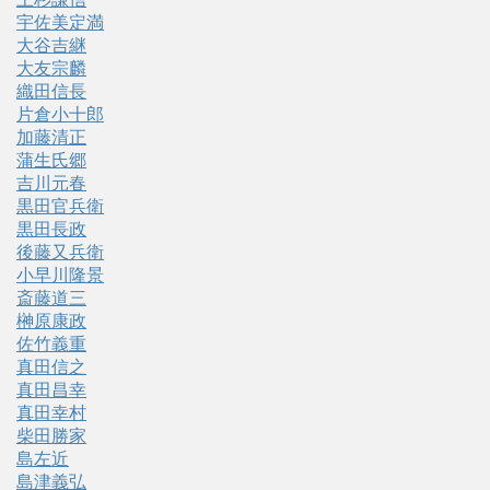
宇佐美定満
大谷吉継
大友宗麟
織田信長
片倉小十郎
加藤清正
蒲生氏郷
吉川元春
黒田官兵衛
黒田長政
後藤又兵衛
小早川隆景
斎藤道三
榊原康政
佐竹義重
真田信之
真田昌幸
真田幸村
柴田勝家
島左近
島津義弘