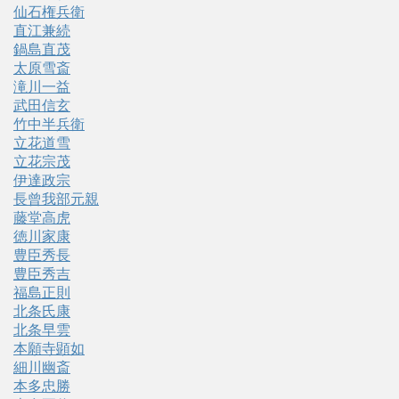
仙石権兵衛
直江兼続
鍋島直茂
太原雪斎
滝川一益
武田信玄
竹中半兵衛
立花道雪
立花宗茂
伊達政宗
長曾我部元親
藤堂高虎
徳川家康
豊臣秀長
豊臣秀吉
福島正則
北条氏康
北条早雲
本願寺顕如
細川幽斎
本多忠勝