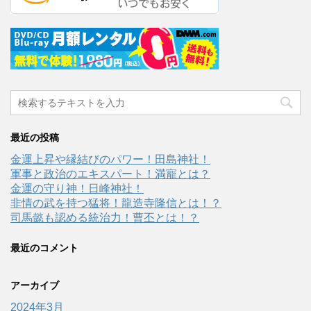
最近の投稿
金運上昇や縁結びのパワー！田島神社！
軍事と政治のエキスパート！満寵とは？
金運の守り神！日峰神社！
非情の武を持つ猛将！龍造寺隆信とは！？
司馬懿も認める統治力！曹丕とは！？
最近のコメント
アーカイブ
2024年3月