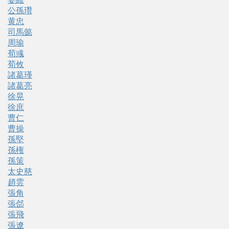
公孫瓚
黄忠
司馬懿
周瑜
荀彧
荀攸
諸葛瑾
諸葛亮
徐晃
徐庶
曹仁
曹操
孫堅
孫権
孫策
太史慈
趙雲
張角
張郃
張飛
張遼