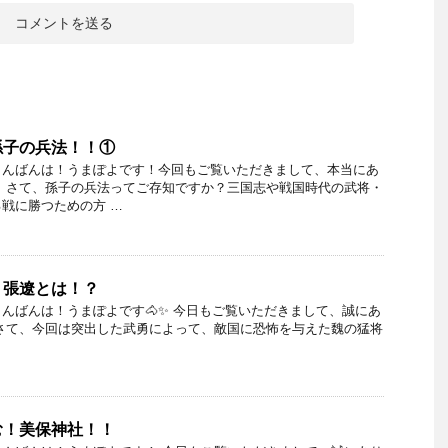
孫子の兵法！！①
こんばんは！うまぽよです！今回もご覧いただきまして、本当にあ
 さて、孫子の兵法ってご存知ですか？三国志や戦国時代の武将・
戦に勝つための方 …
！張遼とは！？
んばんは！うまぽよです🐴✨ 今日もご覧いただきまして、誠にあ
さて、今回は突出した武勇によって、敵国に恐怖を与えた魏の猛将
む！美保神社！！