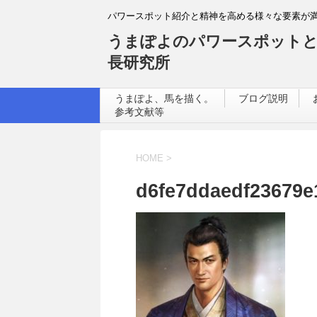
パワースポット紹介と精神を高める様々な要素が
うまぽよのパワースポットと
長研究所
うまぽよ、馬を描く。
ブログ説明
参考文献等
HOME
>
d6fe7ddaedf23679