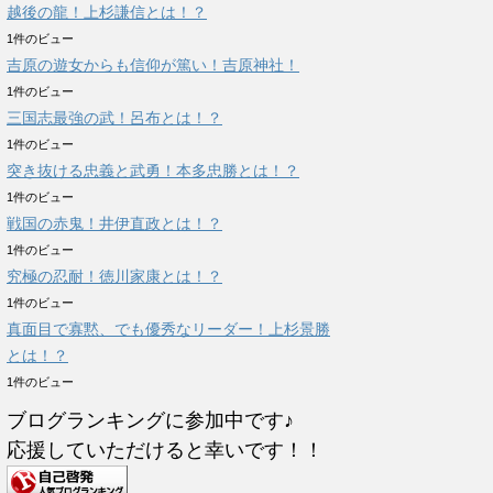
越後の龍！上杉謙信とは！？
1件のビュー
吉原の遊女からも信仰が篤い！吉原神社！
1件のビュー
三国志最強の武！呂布とは！？
1件のビュー
突き抜ける忠義と武勇！本多忠勝とは！？
1件のビュー
戦国の赤鬼！井伊直政とは！？
1件のビュー
究極の忍耐！徳川家康とは！？
1件のビュー
真面目で寡黙、でも優秀なリーダー！上杉景勝
とは！？
1件のビュー
ブログランキングに参加中です♪
応援していただけると幸いです！！