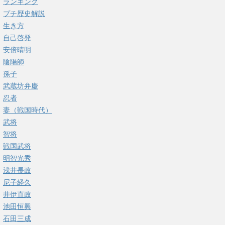
ランキング
プチ歴史解説
生き方
自己啓発
安倍晴明
陰陽師
孫子
武蔵坊弁慶
忍者
妻（戦国時代）
武将
智将
戦国武将
明智光秀
浅井長政
尼子経久
井伊直政
池田恒興
石田三成