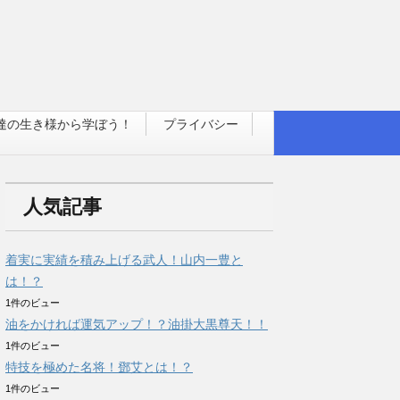
達の生き様から学ぼう！
プライバシー
人気記事
着実に実績を積み上げる武人！山内一豊と
は！？
1件のビュー
油をかければ運気アップ！？油掛大黒尊天！！
1件のビュー
特技を極めた名将！鄧艾とは！？
1件のビュー