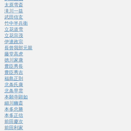
太原雪斎
滝川一益
武田信玄
竹中半兵衛
立花道雪
立花宗茂
伊達政宗
長曾我部元親
藤堂高虎
徳川家康
豊臣秀長
豊臣秀吉
福島正則
北条氏康
北条早雲
本願寺顕如
細川幽斎
本多忠勝
本多正信
前田慶次
前田利家