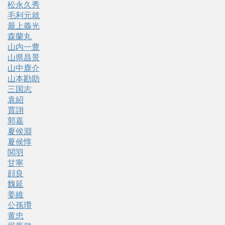
松永久秀
毛利元就
最上義光
森蘭丸
山内一豊
山県昌景
山中鹿介
山本勘助
三国志
袁紹
賈詡
郭嘉
夏侯淵
夏侯惇
関羽
甘寧
顔良
魏延
姜維
公孫瓚
黄忠