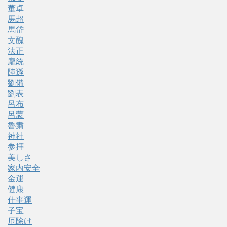
董卓
馬超
馬岱
文醜
法正
龐統
陸遜
劉備
劉表
呂布
呂蒙
魯粛
神社
参拝
美しさ
家内安全
金運
健康
仕事運
子宝
厄除け