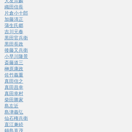
大友宗麟
織田信長
片倉小十郎
加藤清正
蒲生氏郷
吉川元春
黒田官兵衛
黒田長政
後藤又兵衛
小早川隆景
斎藤道三
榊原康政
佐竹義重
真田信之
真田昌幸
真田幸村
柴田勝家
島左近
島津義弘
仙石権兵衛
直江兼続
鍋島直茂