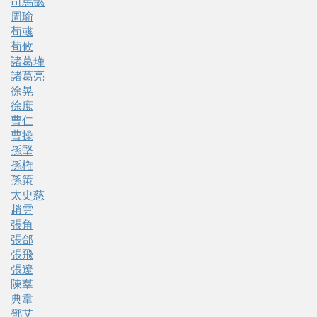
司馬懿
周瑜
荀彧
荀攸
諸葛瑾
諸葛亮
徐晃
徐庶
曹仁
曹操
孫堅
孫権
孫策
太史慈
趙雲
張角
張郃
張飛
張遼
陳羣
典韋
鄧艾