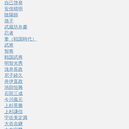
自己啓発
安倍晴明
陰陽師
孫子
武蔵坊弁慶
忍者
妻（戦国時代）
武将
智将
戦国武将
明智光秀
浅井長政
尼子経久
井伊直政
池田恒興
石田三成
今川義元
上杉景勝
上杉謙信
宇佐美定満
大谷吉継