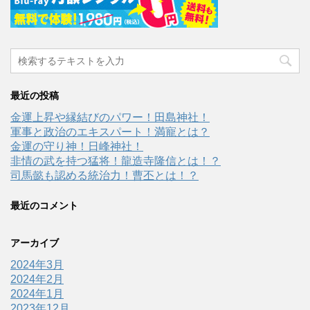
最近の投稿
金運上昇や縁結びのパワー！田島神社！
軍事と政治のエキスパート！満寵とは？
金運の守り神！日峰神社！
非情の武を持つ猛将！龍造寺隆信とは！？
司馬懿も認める統治力！曹丕とは！？
最近のコメント
アーカイブ
2024年3月
2024年2月
2024年1月
2023年12月