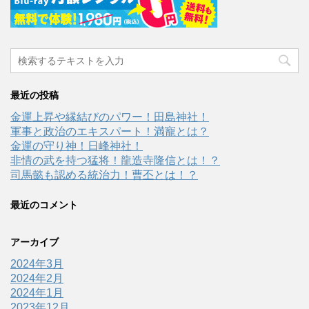
最近の投稿
金運上昇や縁結びのパワー！田島神社！
軍事と政治のエキスパート！満寵とは？
金運の守り神！日峰神社！
非情の武を持つ猛将！龍造寺隆信とは！？
司馬懿も認める統治力！曹丕とは！？
最近のコメント
アーカイブ
2024年3月
2024年2月
2024年1月
2023年12月