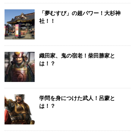
「夢むすび」の超パワー！大杉神
社！！
織田家、鬼の宿老！柴田勝家と
は！？
学問を身につけた武人！呂蒙と
は！？