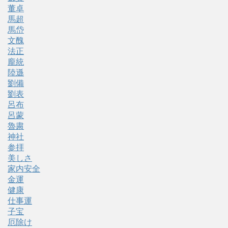
董卓
馬超
馬岱
文醜
法正
龐統
陸遜
劉備
劉表
呂布
呂蒙
魯粛
神社
参拝
美しさ
家内安全
金運
健康
仕事運
子宝
厄除け