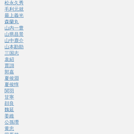
松永久秀
毛利元就
最上義光
森蘭丸
山内一豊
山県昌景
山中鹿介
山本勘助
三国志
袁紹
賈詡
郭嘉
夏侯淵
夏侯惇
関羽
甘寧
顔良
魏延
姜維
公孫瓚
黄忠