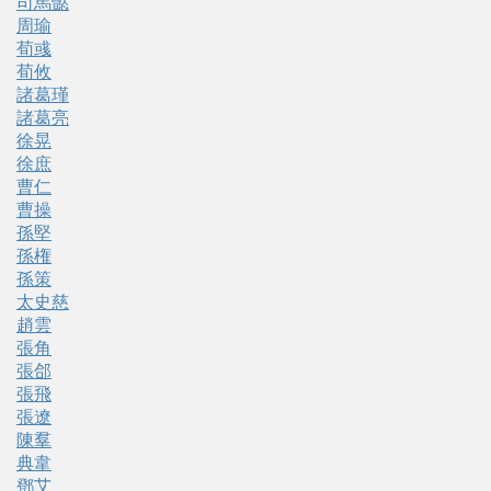
司馬懿
周瑜
荀彧
荀攸
諸葛瑾
諸葛亮
徐晃
徐庶
曹仁
曹操
孫堅
孫権
孫策
太史慈
趙雲
張角
張郃
張飛
張遼
陳羣
典韋
鄧艾