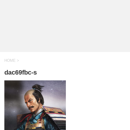
HOME
>
dac69fbc-s