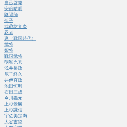
自己啓発
安倍晴明
陰陽師
孫子
武蔵坊弁慶
忍者
妻（戦国時代）
武将
智将
戦国武将
明智光秀
浅井長政
尼子経久
井伊直政
池田恒興
石田三成
今川義元
上杉景勝
上杉謙信
宇佐美定満
大谷吉継