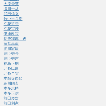
太原雪斎
滝川一益
武田信玄
竹中半兵衛
立花道雪
立花宗茂
伊達政宗
長曾我部元親
藤堂高虎
徳川家康
豊臣秀長
豊臣秀吉
福島正則
北条氏康
北条早雲
本願寺顕如
細川幽斎
本多忠勝
本多正信
前田慶次
前田利家