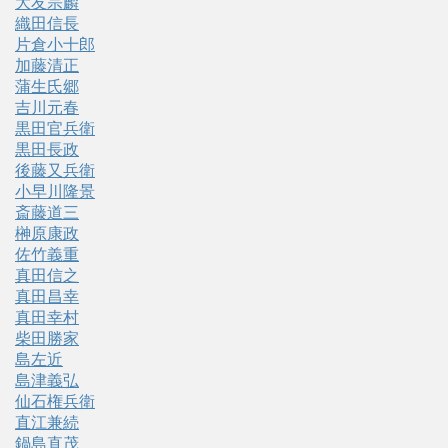
大友宗麟
織田信長
片倉小十郎
加藤清正
蒲生氏郷
吉川元春
黒田官兵衛
黒田長政
後藤又兵衛
小早川隆景
斎藤道三
榊原康政
佐竹義重
真田信之
真田昌幸
真田幸村
柴田勝家
島左近
島津義弘
仙石権兵衛
直江兼続
鍋島直茂