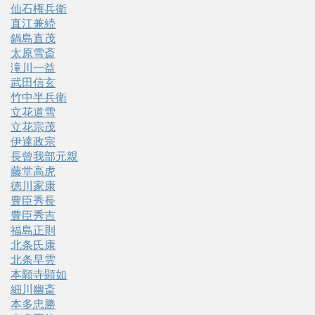
仙石権兵衛
直江兼続
鍋島直茂
太原雪斎
滝川一益
武田信玄
竹中半兵衛
立花道雪
立花宗茂
伊達政宗
長曾我部元親
藤堂高虎
徳川家康
豊臣秀長
豊臣秀吉
福島正則
北条氏康
北条早雲
本願寺顕如
細川幽斎
本多忠勝