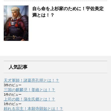
自ら命を上杉家のために！宇佐美定
満とは！？
人気記事
天才軍師！諸葛亮孔明とは！？
3件のビュー
三国の麒麟児！姜維とは！？
1件のビュー
上司の鑑！蒲生氏郷とは！？
1件のビュー
頼れる宗主！本願寺顕如とは！？