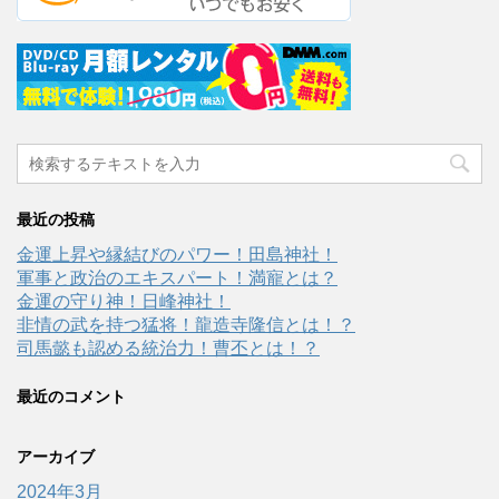
最近の投稿
金運上昇や縁結びのパワー！田島神社！
軍事と政治のエキスパート！満寵とは？
金運の守り神！日峰神社！
非情の武を持つ猛将！龍造寺隆信とは！？
司馬懿も認める統治力！曹丕とは！？
最近のコメント
アーカイブ
2024年3月