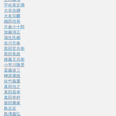
宇佐美定満
大谷吉継
大友宗麟
織田信長
片倉小十郎
加藤清正
蒲生氏郷
吉川元春
黒田官兵衛
黒田長政
後藤又兵衛
小早川隆景
斎藤道三
榊原康政
佐竹義重
真田信之
真田昌幸
真田幸村
柴田勝家
島左近
島津義弘