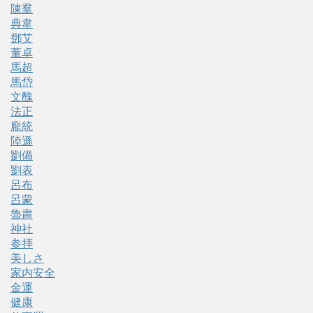
陳羣
典韋
鄧艾
董卓
馬超
馬岱
文醜
法正
龐統
陸遜
劉備
劉表
呂布
呂蒙
魯粛
神社
参拝
美しさ
家内安全
金運
健康