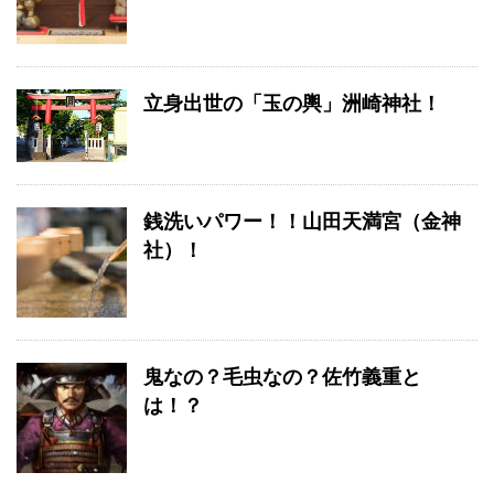
立身出世の「玉の輿」洲崎神社！
銭洗いパワー！！山田天満宮（金神
社）！
鬼なの？毛虫なの？佐竹義重と
は！？