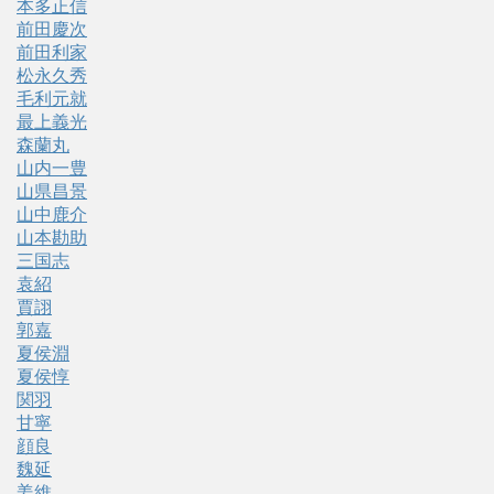
本多正信
前田慶次
前田利家
松永久秀
毛利元就
最上義光
森蘭丸
山内一豊
山県昌景
山中鹿介
山本勘助
三国志
袁紹
賈詡
郭嘉
夏侯淵
夏侯惇
関羽
甘寧
顔良
魏延
姜維