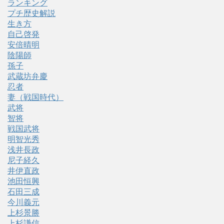
ランキング
プチ歴史解説
生き方
自己啓発
安倍晴明
陰陽師
孫子
武蔵坊弁慶
忍者
妻（戦国時代）
武将
智将
戦国武将
明智光秀
浅井長政
尼子経久
井伊直政
池田恒興
石田三成
今川義元
上杉景勝
上杉謙信