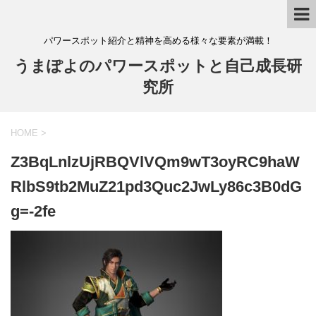
パワースポット紹介と精神を高める様々な要素が満載！
うまぽよのパワースポットと自己成長研
究所
HOME
>
Z3BqLnlzUjRBQVlVQm9wT3oyRC9haW
RlbS9tb2MuZ21pd3Quc2JwLy86c3B0dG
g=-2fe