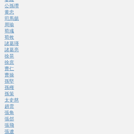
公孫瓚
黄忠
司馬懿
周瑜
荀彧
荀攸
諸葛瑾
諸葛亮
徐晃
徐庶
曹仁
曹操
孫堅
孫権
孫策
太史慈
趙雲
張角
張郃
張飛
張遼