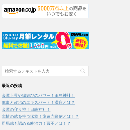
最近の投稿
金運上昇や縁結びのパワー！田島神社！
軍事と政治のエキスパート！満寵とは？
金運の守り神！日峰神社！
非情の武を持つ猛将！龍造寺隆信とは！？
司馬懿も認める統治力！曹丕とは！？