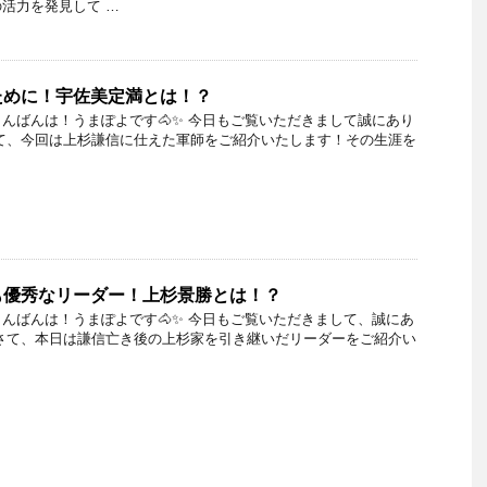
活力を発見して …
ために！宇佐美定満とは！？
んばんは！うまぽよです🐴✨ 今日もご覧いただきまして誠にあり
て、今回は上杉謙信に仕えた軍師をご紹介いたします！その生涯を
も優秀なリーダー！上杉景勝とは！？
んばんは！うまぽよです🐴✨ 今日もご覧いただきまして、誠にあ
さて、本日は謙信亡き後の上杉家を引き継いだリーダーをご紹介い