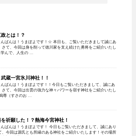
直政とは！？
んばんは！うまぽよです！☆ 本日も、ご覧いただきまして誠にあ
 さて、今回は身を削って徳川家を支え続けた勇将をご紹介いたし
学んで、人生の …
！武蔵一宮氷川神社！！
こんばんは！うまぽよです！！今日もご覧いただきまして、誠にあ
 さて、今回は出雲の強力な神々パワーを宿す神社をご紹介いたし
嗚尊（すさのお …
興を祈願した！？熱海今宮神社！
んばんは！うまぽよです！ 今日もご覧いただきまして、誠にあり
て、今回は源氏とも所縁のある神社をご紹介いたします！その場所