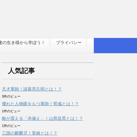
達の生き様から学ぼう！
プライバシー
人気記事
天才軍師！諸葛亮孔明とは！？
3件のビュー
優れた人物眼をもつ軍師！荀彧とは！？
1件のビュー
敵が震える「赤備え」！山県昌景とは！？
1件のビュー
三国の麒麟児！姜維とは！？