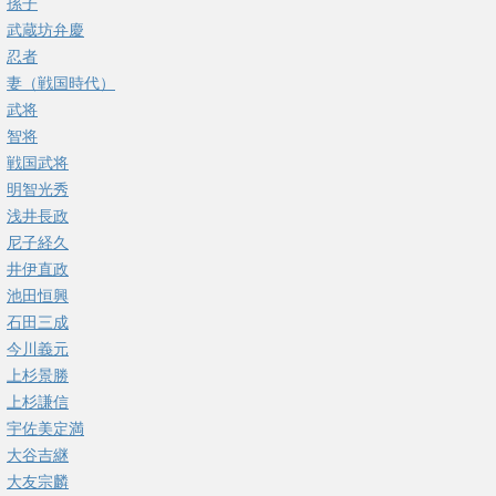
孫子
武蔵坊弁慶
忍者
妻（戦国時代）
武将
智将
戦国武将
明智光秀
浅井長政
尼子経久
井伊直政
池田恒興
石田三成
今川義元
上杉景勝
上杉謙信
宇佐美定満
大谷吉継
大友宗麟