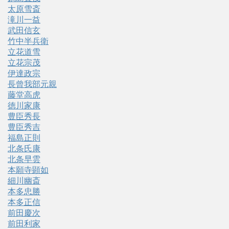
太原雪斎
滝川一益
武田信玄
竹中半兵衛
立花道雪
立花宗茂
伊達政宗
長曾我部元親
藤堂高虎
徳川家康
豊臣秀長
豊臣秀吉
福島正則
北条氏康
北条早雲
本願寺顕如
細川幽斎
本多忠勝
本多正信
前田慶次
前田利家