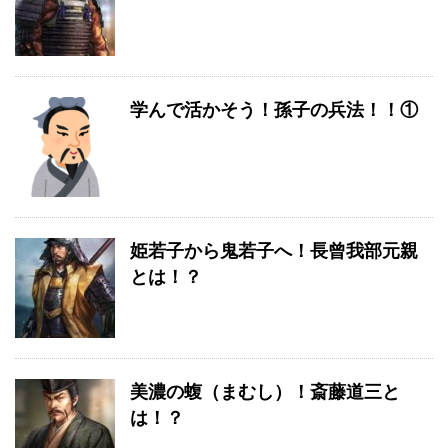
学んで活かそう！孫子の兵法！！①
姫若子から鬼若子へ！長曾我部元親
とは！？
美濃の蝮（まむし）！斎藤道三と
は！？