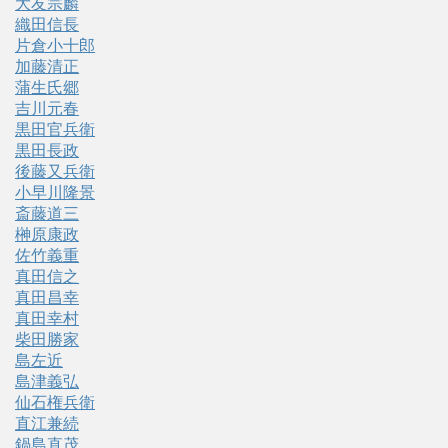
大友宗麟
織田信長
片倉小十郎
加藤清正
蒲生氏郷
吉川元春
黒田官兵衛
黒田長政
後藤又兵衛
小早川隆景
斎藤道三
榊原康政
佐竹義重
真田信之
真田昌幸
真田幸村
柴田勝家
島左近
島津義弘
仙石権兵衛
直江兼続
鍋島直茂