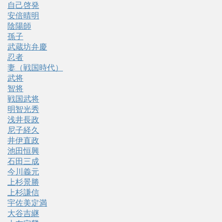
自己啓発
安倍晴明
陰陽師
孫子
武蔵坊弁慶
忍者
妻（戦国時代）
武将
智将
戦国武将
明智光秀
浅井長政
尼子経久
井伊直政
池田恒興
石田三成
今川義元
上杉景勝
上杉謙信
宇佐美定満
大谷吉継