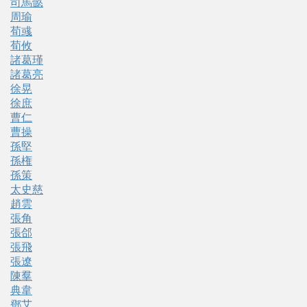
司馬懿
周瑜
荀彧
荀攸
諸葛瑾
諸葛亮
徐晃
徐庶
曹仁
曹操
孫堅
孫権
孫策
太史慈
趙雲
張角
張郃
張飛
張遼
陳羣
典韋
鄧艾