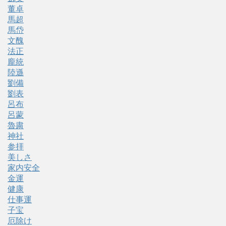
董卓
馬超
馬岱
文醜
法正
龐統
陸遜
劉備
劉表
呂布
呂蒙
魯粛
神社
参拝
美しさ
家内安全
金運
健康
仕事運
子宝
厄除け