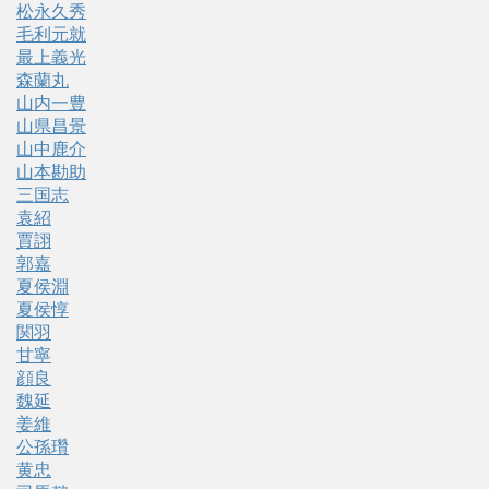
松永久秀
毛利元就
最上義光
森蘭丸
山内一豊
山県昌景
山中鹿介
山本勘助
三国志
袁紹
賈詡
郭嘉
夏侯淵
夏侯惇
関羽
甘寧
顔良
魏延
姜維
公孫瓚
黄忠