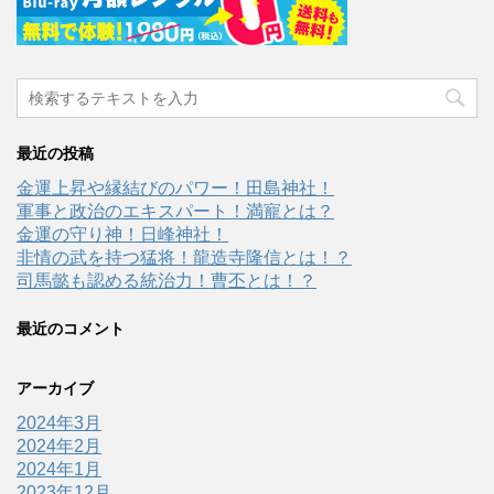
最近の投稿
金運上昇や縁結びのパワー！田島神社！
軍事と政治のエキスパート！満寵とは？
金運の守り神！日峰神社！
非情の武を持つ猛将！龍造寺隆信とは！？
司馬懿も認める統治力！曹丕とは！？
最近のコメント
アーカイブ
2024年3月
2024年2月
2024年1月
2023年12月