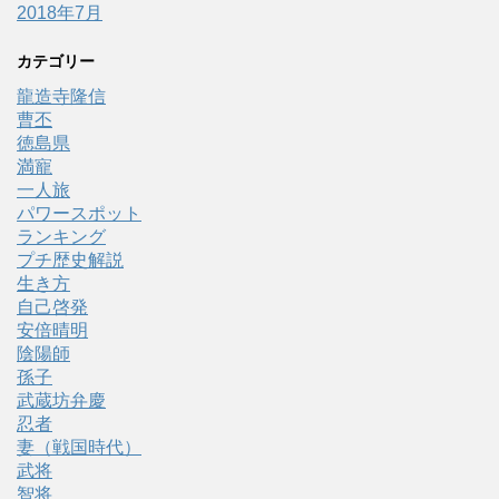
2018年7月
カテゴリー
龍造寺隆信
曹丕
徳島県
満寵
一人旅
パワースポット
ランキング
プチ歴史解説
生き方
自己啓発
安倍晴明
陰陽師
孫子
武蔵坊弁慶
忍者
妻（戦国時代）
武将
智将