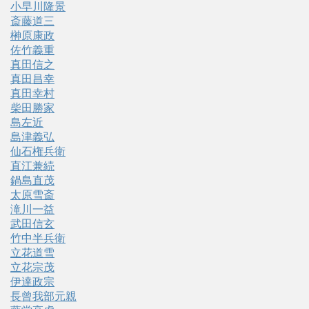
小早川隆景
斎藤道三
榊原康政
佐竹義重
真田信之
真田昌幸
真田幸村
柴田勝家
島左近
島津義弘
仙石権兵衛
直江兼続
鍋島直茂
太原雪斎
滝川一益
武田信玄
竹中半兵衛
立花道雪
立花宗茂
伊達政宗
長曾我部元親