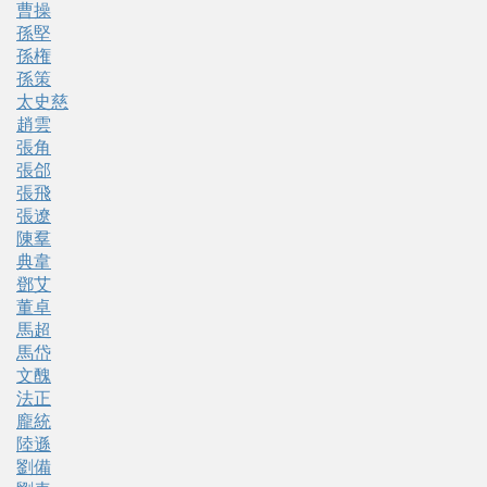
曹操
孫堅
孫権
孫策
太史慈
趙雲
張角
張郃
張飛
張遼
陳羣
典韋
鄧艾
董卓
馬超
馬岱
文醜
法正
龐統
陸遜
劉備