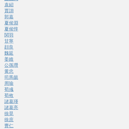
袁紹
賈詡
郭嘉
夏侯淵
夏侯惇
関羽
甘寧
顔良
魏延
姜維
公孫瓚
黄忠
司馬懿
周瑜
荀彧
荀攸
諸葛瑾
諸葛亮
徐晃
徐庶
曹仁