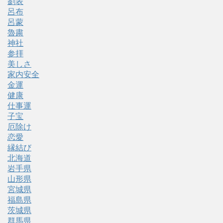
劉表
呂布
呂蒙
魯粛
神社
参拝
美しさ
家内安全
金運
健康
仕事運
子宝
厄除け
恋愛
縁結び
北海道
岩手県
山形県
宮城県
福島県
茨城県
群馬県