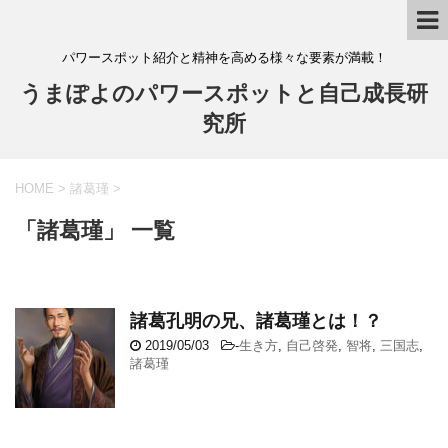
パワースポット紹介と精神を高める様々な要素が満載！
うまぽよのパワースポットと自己成長研
究所
HOME
>
諸葛瑾
>
「諸葛瑾」 一覧
諸葛孔明の兄、諸葛瑾とは！？
2019/05/03
-
生き方
,
自己啓発
,
智将
,
三国志
,
諸葛瑾