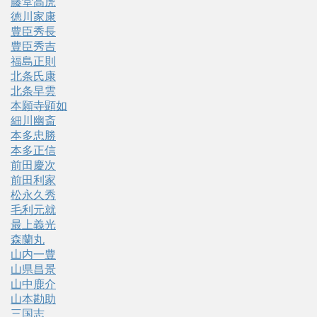
藤堂高虎
徳川家康
豊臣秀長
豊臣秀吉
福島正則
北条氏康
北条早雲
本願寺顕如
細川幽斎
本多忠勝
本多正信
前田慶次
前田利家
松永久秀
毛利元就
最上義光
森蘭丸
山内一豊
山県昌景
山中鹿介
山本勘助
三国志