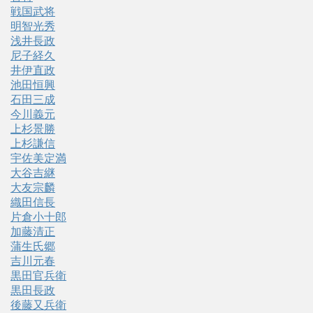
戦国武将
明智光秀
浅井長政
尼子経久
井伊直政
池田恒興
石田三成
今川義元
上杉景勝
上杉謙信
宇佐美定満
大谷吉継
大友宗麟
織田信長
片倉小十郎
加藤清正
蒲生氏郷
吉川元春
黒田官兵衛
黒田長政
後藤又兵衛