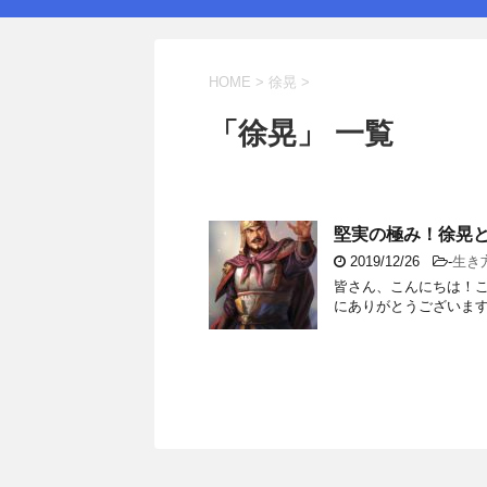
HOME
>
徐晃
>
「徐晃」 一覧
堅実の極み！徐晃
2019/12/26
-
生き
皆さん、こんにちは！こ
にありがとうございます