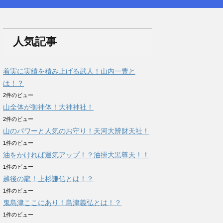
人気記事
着実に実績を積み上げる武人！山内一豊と
は！？
2件のビュー
山全体が御神体！大神神社！
2件のビュー
山のパワーと人気のお守り！天河大辨財天社！
1件のビュー
油をかければ運気アップ！？油掛大黒尊天！！
1件のビュー
越後の龍！上杉謙信とは！？
1件のビュー
鬼島津ここにあり！島津義弘とは！？
1件のビュー