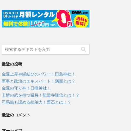
最近の投稿
金運上昇や縁結びのパワー！田島神社！
軍事と政治のエキスパート！満寵とは？
金運の守り神！日峰神社！
非情の武を持つ猛将！龍造寺隆信とは！？
司馬懿も認める統治力！曹丕とは！？
最近のコメント
アーカイブ