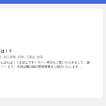
とは！？
方
,
自己啓発
,
武将
,
三国志
,
徐晃
んばんは！うまぽよです！🐴✨✨ 本日もご覧いただきまして、誠
！！ さて、今回は魏の国の堅実将軍をご紹介いたします …