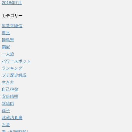
2018年7月
カテゴリー
龍造寺隆信
曹丕
徳島県
満寵
一人旅
パワースポット
ランキング
プチ歴史解説
生き方
自己啓発
安倍晴明
陰陽師
孫子
武蔵坊弁慶
忍者
妻（戦国時代）