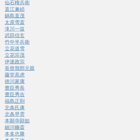
仙石権兵衛
直江兼続
鍋島直茂
太原雪斎
滝川一益
武田信玄
竹中半兵衛
立花道雪
立花宗茂
伊達政宗
長曾我部元親
藤堂高虎
徳川家康
豊臣秀長
豊臣秀吉
福島正則
北条氏康
北条早雲
本願寺顕如
細川幽斎
本多忠勝