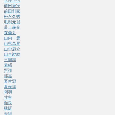
本多正信
前田慶次
前田利家
松永久秀
毛利元就
最上義光
森蘭丸
山内一豊
山県昌景
山中鹿介
山本勘助
三国志
袁紹
賈詡
郭嘉
夏侯淵
夏侯惇
関羽
甘寧
顔良
魏延
姜維