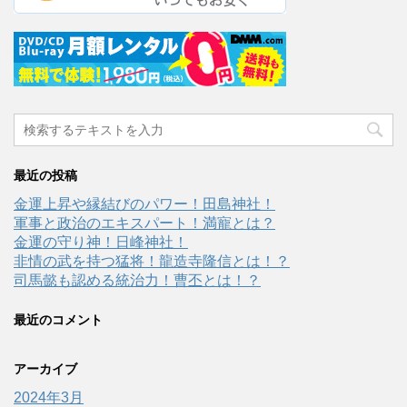
最近の投稿
金運上昇や縁結びのパワー！田島神社！
軍事と政治のエキスパート！満寵とは？
金運の守り神！日峰神社！
非情の武を持つ猛将！龍造寺隆信とは！？
司馬懿も認める統治力！曹丕とは！？
最近のコメント
アーカイブ
2024年3月