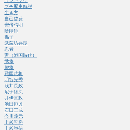
ランキング
プチ歴史解説
生き方
自己啓発
安倍晴明
陰陽師
孫子
武蔵坊弁慶
忍者
妻（戦国時代）
武将
智将
戦国武将
明智光秀
浅井長政
尼子経久
井伊直政
池田恒興
石田三成
今川義元
上杉景勝
上杉謙信