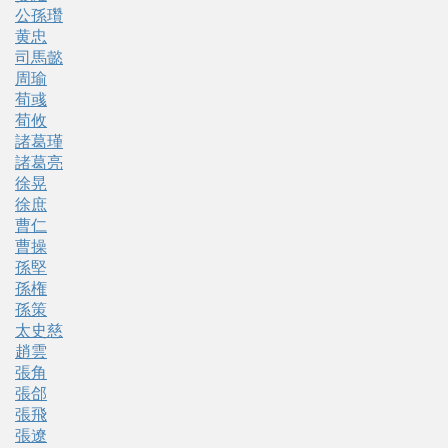
公孫瓚
黄忠
司馬懿
周瑜
荀彧
荀攸
諸葛瑾
諸葛亮
徐晃
徐庶
曹仁
曹操
孫堅
孫権
孫策
太史慈
趙雲
張角
張郃
張飛
張遼