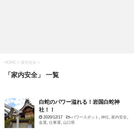
HOME
>
家内安全
>
「家内安全」 一覧
白蛇のパワー溢れる！岩国白蛇神
社！！
2020/12/17
-
パワースポット
,
神社
,
家内安全
,
金運
,
仕事運
,
山口県