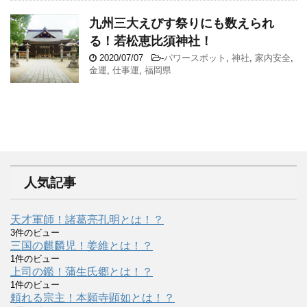
九州三大えびす祭りにも数えられ
る！若松恵比須神社！
2020/07/07
-
パワースポット
,
神社
,
家内安全
,
金運
,
仕事運
,
福岡県
人気記事
天才軍師！諸葛亮孔明とは！？
3件のビュー
三国の麒麟児！姜維とは！？
1件のビュー
上司の鑑！蒲生氏郷とは！？
1件のビュー
頼れる宗主！本願寺顕如とは！？