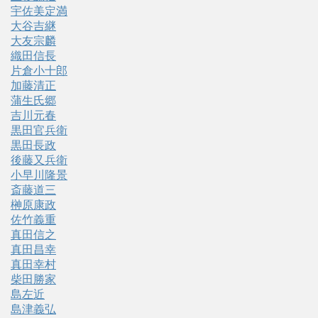
宇佐美定満
大谷吉継
大友宗麟
織田信長
片倉小十郎
加藤清正
蒲生氏郷
吉川元春
黒田官兵衛
黒田長政
後藤又兵衛
小早川隆景
斎藤道三
榊原康政
佐竹義重
真田信之
真田昌幸
真田幸村
柴田勝家
島左近
島津義弘