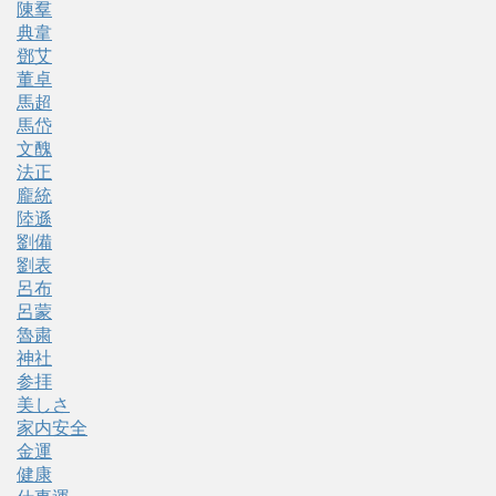
陳羣
典韋
鄧艾
董卓
馬超
馬岱
文醜
法正
龐統
陸遜
劉備
劉表
呂布
呂蒙
魯粛
神社
参拝
美しさ
家内安全
金運
健康