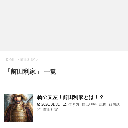
HOME
>
前田利家
>
「前田利家」 一覧
槍の又左！前田利家とは！？
2020/01/31
-
生き方
,
自己啓発
,
武将
,
戦国武
将
,
前田利家