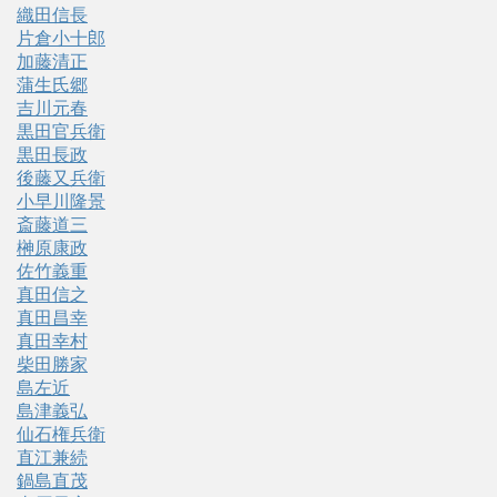
織田信長
片倉小十郎
加藤清正
蒲生氏郷
吉川元春
黒田官兵衛
黒田長政
後藤又兵衛
小早川隆景
斎藤道三
榊原康政
佐竹義重
真田信之
真田昌幸
真田幸村
柴田勝家
島左近
島津義弘
仙石権兵衛
直江兼続
鍋島直茂