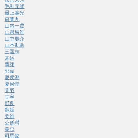
毛利元就
最上義光
森蘭丸
山内一豊
山県昌景
山中鹿介
山本勘助
三国志
袁紹
賈詡
郭嘉
夏侯淵
夏侯惇
関羽
甘寧
顔良
魏延
姜維
公孫瓚
黄忠
司馬懿