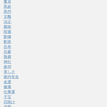
董卓
馬超
馬岱
文醜
法正
龐統
陸遜
劉備
劉表
呂布
呂蒙
魯粛
神社
参拝
美しさ
家内安全
金運
健康
仕事運
子宝
厄除け
恋愛