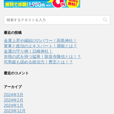
最近の投稿
金運上昇や縁結びのパワー！田島神社！
軍事と政治のエキスパート！満寵とは？
金運の守り神！日峰神社！
非情の武を持つ猛将！龍造寺隆信とは！？
司馬懿も認める統治力！曹丕とは！？
最近のコメント
アーカイブ
2024年3月
2024年2月
2024年1月
2023年12月