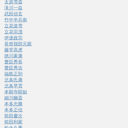
太原雪斎
滝川一益
武田信玄
竹中半兵衛
立花道雪
立花宗茂
伊達政宗
長曾我部元親
藤堂高虎
徳川家康
豊臣秀長
豊臣秀吉
福島正則
北条氏康
北条早雲
本願寺顕如
細川幽斎
本多忠勝
本多正信
前田慶次
前田利家
松永久秀