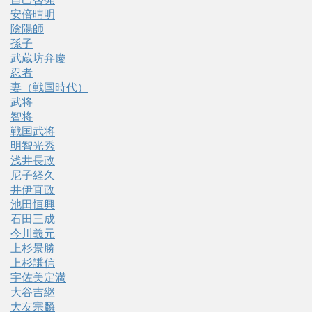
安倍晴明
陰陽師
孫子
武蔵坊弁慶
忍者
妻（戦国時代）
武将
智将
戦国武将
明智光秀
浅井長政
尼子経久
井伊直政
池田恒興
石田三成
今川義元
上杉景勝
上杉謙信
宇佐美定満
大谷吉継
大友宗麟