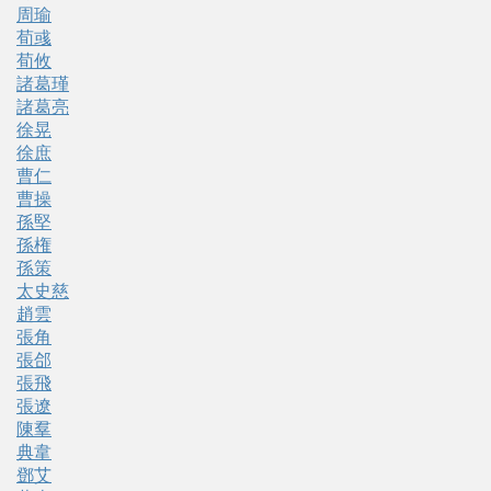
周瑜
荀彧
荀攸
諸葛瑾
諸葛亮
徐晃
徐庶
曹仁
曹操
孫堅
孫権
孫策
太史慈
趙雲
張角
張郃
張飛
張遼
陳羣
典韋
鄧艾