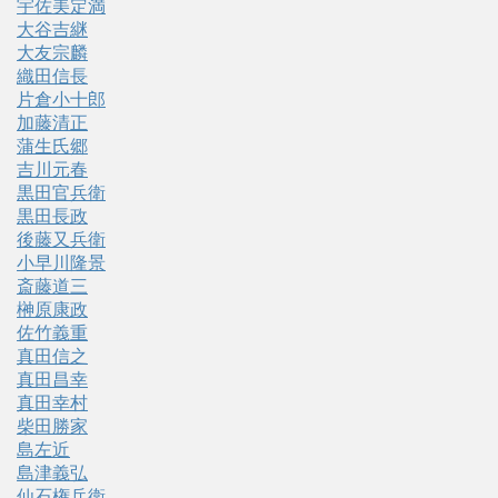
宇佐美定満
大谷吉継
大友宗麟
織田信長
片倉小十郎
加藤清正
蒲生氏郷
吉川元春
黒田官兵衛
黒田長政
後藤又兵衛
小早川隆景
斎藤道三
榊原康政
佐竹義重
真田信之
真田昌幸
真田幸村
柴田勝家
島左近
島津義弘
仙石権兵衛