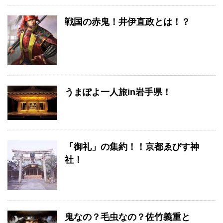
戦国の赤鬼！井伊直政とは！？
うまぽよ一人旅in岩手県！
「御礼」の集約！！京都ゑびす神
社！
鬼なの？毛虫なの？佐竹義重と