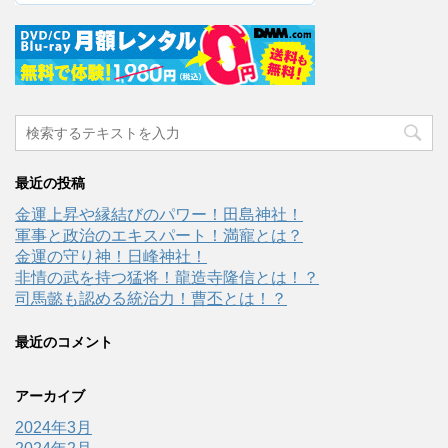
最近の投稿
金運上昇や縁結びのパワー！田島神社！
軍事と政治のエキスパート！満寵とは？
金運の守り神！日峰神社！
非情の武を持つ猛将！龍造寺隆信とは！？
司馬懿も認める統治力！曹丕とは！？
最近のコメント
アーカイブ
2024年3月