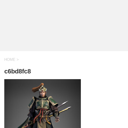
HOME
>
c6bd8fc8