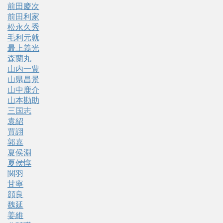
前田慶次
前田利家
松永久秀
毛利元就
最上義光
森蘭丸
山内一豊
山県昌景
山中鹿介
山本勘助
三国志
袁紹
賈詡
郭嘉
夏侯淵
夏侯惇
関羽
甘寧
顔良
魏延
姜維