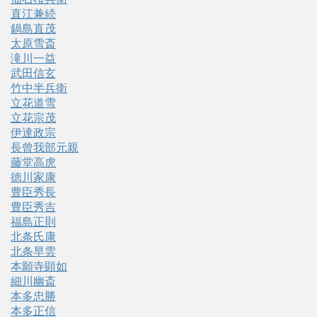
直江兼続
鍋島直茂
太原雪斎
滝川一益
武田信玄
竹中半兵衛
立花道雪
立花宗茂
伊達政宗
長曾我部元親
藤堂高虎
徳川家康
豊臣秀長
豊臣秀吉
福島正則
北条氏康
北条早雲
本願寺顕如
細川幽斎
本多忠勝
本多正信