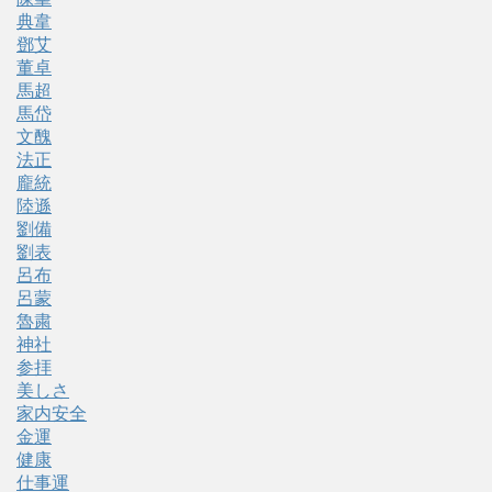
典韋
鄧艾
董卓
馬超
馬岱
文醜
法正
龐統
陸遜
劉備
劉表
呂布
呂蒙
魯粛
神社
参拝
美しさ
家内安全
金運
健康
仕事運