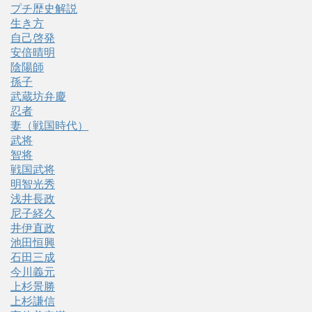
プチ歴史解説
生き方
自己啓発
安倍晴明
陰陽師
孫子
武蔵坊弁慶
忍者
妻（戦国時代）
武将
智将
戦国武将
明智光秀
浅井長政
尼子経久
井伊直政
池田恒興
石田三成
今川義元
上杉景勝
上杉謙信