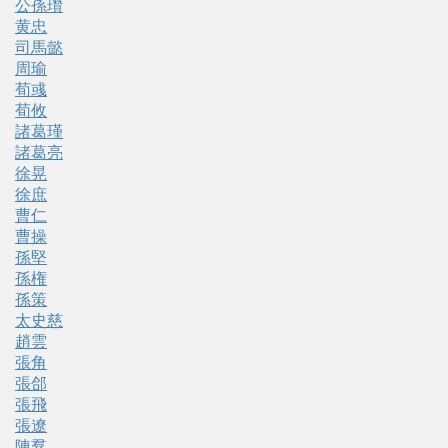
公孫瓚
黄忠
司馬懿
周瑜
荀彧
荀攸
諸葛瑾
諸葛亮
徐晃
徐庶
曹仁
曹操
孫堅
孫権
孫策
太史慈
趙雲
張角
張郃
張飛
張遼
陳羣