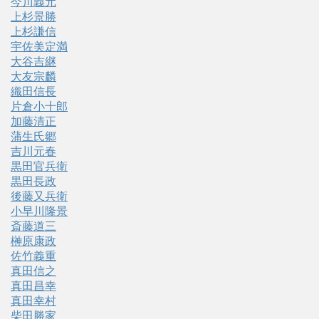
今川義元
上杉景勝
上杉謙信
宇佐美定満
大谷吉継
大友宗麟
織田信長
片倉小十郎
加藤清正
蒲生氏郷
吉川元春
黒田官兵衛
黒田長政
後藤又兵衛
小早川隆景
斎藤道三
榊原康政
佐竹義重
真田信之
真田昌幸
真田幸村
柴田勝家