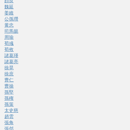
顔良
魏延
姜維
公孫瓚
黄忠
司馬懿
周瑜
荀彧
荀攸
諸葛瑾
諸葛亮
徐晃
徐庶
曹仁
曹操
孫堅
孫権
孫策
太史慈
趙雲
張角
張郃