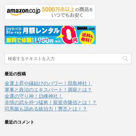
最近の投稿
金運上昇や縁結びのパワー！田島神社！
軍事と政治のエキスパート！満寵とは？
金運の守り神！日峰神社！
非情の武を持つ猛将！龍造寺隆信とは！？
司馬懿も認める統治力！曹丕とは！？
最近のコメント