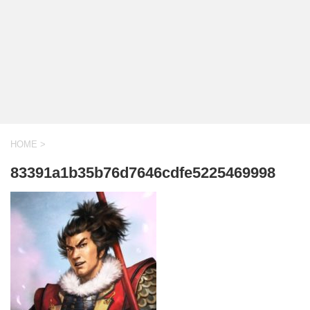
HOME
>
83391a1b35b76d7646cdfe5225469998