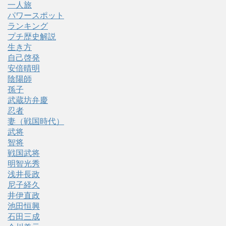
一人旅
パワースポット
ランキング
プチ歴史解説
生き方
自己啓発
安倍晴明
陰陽師
孫子
武蔵坊弁慶
忍者
妻（戦国時代）
武将
智将
戦国武将
明智光秀
浅井長政
尼子経久
井伊直政
池田恒興
石田三成