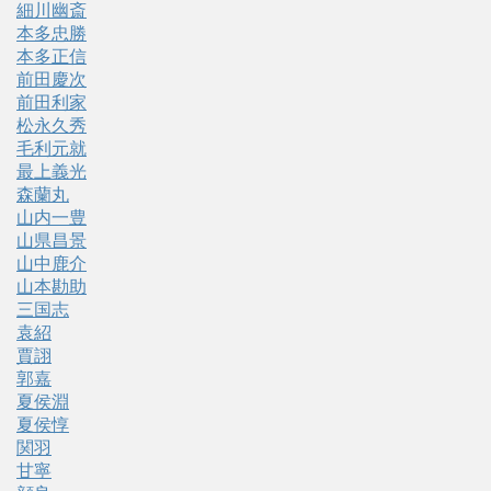
細川幽斎
本多忠勝
本多正信
前田慶次
前田利家
松永久秀
毛利元就
最上義光
森蘭丸
山内一豊
山県昌景
山中鹿介
山本勘助
三国志
袁紹
賈詡
郭嘉
夏侯淵
夏侯惇
関羽
甘寧