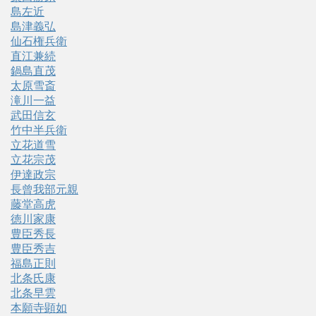
島左近
島津義弘
仙石権兵衛
直江兼続
鍋島直茂
太原雪斎
滝川一益
武田信玄
竹中半兵衛
立花道雪
立花宗茂
伊達政宗
長曾我部元親
藤堂高虎
徳川家康
豊臣秀長
豊臣秀吉
福島正則
北条氏康
北条早雲
本願寺顕如