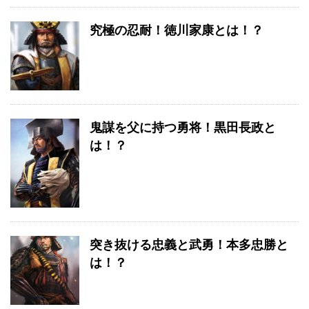
究極の忍耐！徳川家康とは！？
鬼謀を父に持つ勇将！黒田長政と
は！？
突き抜ける忠義と武勇！本多忠勝と
は！？