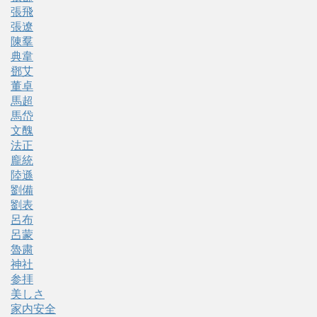
張飛
張遼
陳羣
典韋
鄧艾
董卓
馬超
馬岱
文醜
法正
龐統
陸遜
劉備
劉表
呂布
呂蒙
魯粛
神社
参拝
美しさ
家内安全