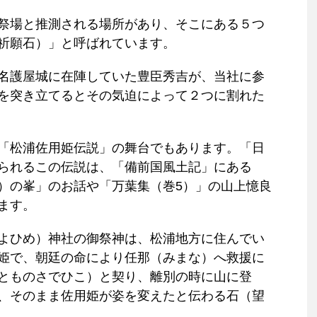
祭場と推測される場所があり、そこにある５つ
祈願石）」と呼ばれています。
名護屋城に在陣していた豊臣秀吉が、当社に参
を突き立てるとその気迫によって２つに割れた
「松浦佐用姫伝説」の舞台でもあります。「日
られるこの伝説は、「備前国風土記」にある
）の峯」のお話や「万葉集（巻5）」の山上憶良
ます。
よひめ）神社の御祭神は、松浦地方に住んでい
姫で、朝廷の命により任那（みまな）へ救援に
とものさでひこ）と契り、離別の時に山に登
、そのまま佐用姫が姿を変えたと伝わる石（望