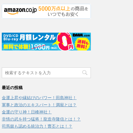
最近の投稿
金運上昇や縁結びのパワー！田島神社！
軍事と政治のエキスパート！満寵とは？
金運の守り神！日峰神社！
非情の武を持つ猛将！龍造寺隆信とは！？
司馬懿も認める統治力！曹丕とは！？