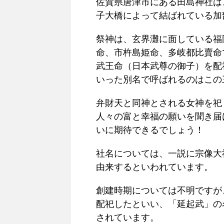
佐賀県唐津市にある田島神社は
子大橋によって結ばれている加
祭神は、玄界灘に面している福
命、市杵島姫命、多岐都比賣命
武王命（日本武尊の御子）を配
いった別名で呼ばれるのはこの
弁財天と同神とされる女神を祀
人々の富と幸福の願いを聞き届
いに期待できるでしょう！
社名については、一説に宗像大
由来するといわれています。
創建時期については不明ですが
配祀したといい、「延起武」の
されています。