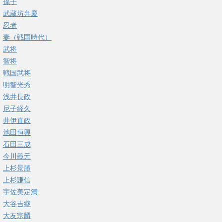
孫子
武蔵坊弁慶
忍者
妻（戦国時代）
武将
智将
戦国武将
明智光秀
浅井長政
尼子経久
井伊直政
池田恒興
石田三成
今川義元
上杉景勝
上杉謙信
宇佐美定満
大谷吉継
大友宗麟