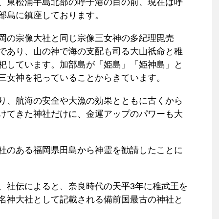
、東松浦半島北部の呼子港の目の前、現在は呼
部島に鎮座しております。
岡の宗像大社と同じ宗像三女神の多紀理毘売
であり、山の神で海の支配も司る大山祇命と稚
祀しています。加部島が「姫島」「姫神島」と
三女神を祀っていることからきています。
り、航海の安全や大漁の効果とともに古くから
けてきた神社だけに、金運アップのパワーも大
社のある福岡県田島から神霊を勧請したことに
、社伝によると、奈良時代の天平3年に稚武王を
名神大社として記載される備前国最古の神社と