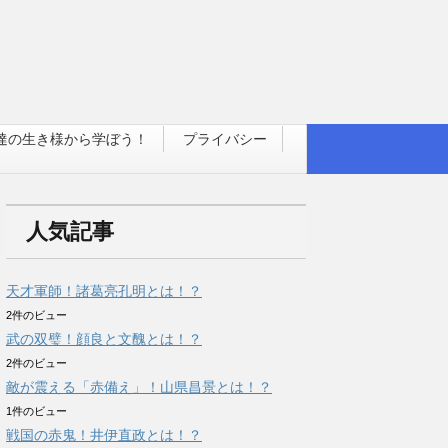
達の生き様から学ぼう！
プライバシー
人気記事
天才軍師！諸葛亮孔明とは！？
2件のビュー
武の双璧！顔良と文醜とは！？
2件のビュー
敵が震える「赤備え」！山県昌景とは！？
1件のビュー
戦国の赤鬼！井伊直政とは！？