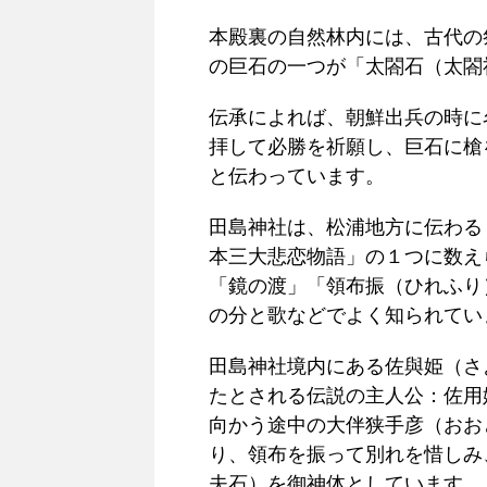
本殿裏の自然林内には、古代の
の巨石の一つが「太閤石（太閤
伝承によれば、朝鮮出兵の時に
拝して必勝を祈願し、巨石に槍
と伝わっています。
田島神社は、松浦地方に伝わる
本三大悲恋物語」の１つに数え
「鏡の渡」「領布振（ひれふり
の分と歌などでよく知られてい
田島神社境内にある佐與姫（さ
たとされる伝説の主人公：佐用
向かう途中の大伴狭手彦（おお
り、領布を振って別れを惜しみ
夫石）を御神体としています。