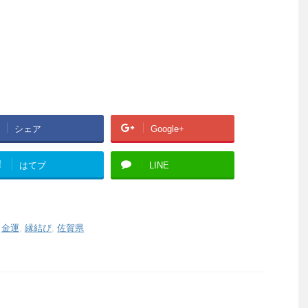
シェア
Google+
!
はてブ
LINE
,
金運
,
縁結び
,
佐賀県