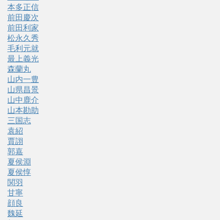
本多正信
前田慶次
前田利家
松永久秀
毛利元就
最上義光
森蘭丸
山内一豊
山県昌景
山中鹿介
山本勘助
三国志
袁紹
賈詡
郭嘉
夏侯淵
夏侯惇
関羽
甘寧
顔良
魏延