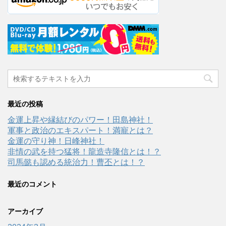
最近の投稿
金運上昇や縁結びのパワー！田島神社！
軍事と政治のエキスパート！満寵とは？
金運の守り神！日峰神社！
非情の武を持つ猛将！龍造寺隆信とは！？
司馬懿も認める統治力！曹丕とは！？
最近のコメント
アーカイブ