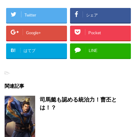
Twitter
シェア
Google+
Pocket
B!
はてブ
LINE
-
関連記事
司馬懿も認める統治力！曹丕と
は！？