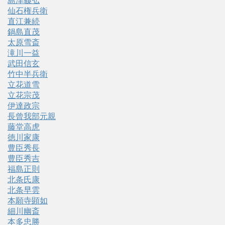
島津義弘
仙石権兵衛
直江兼続
鍋島直茂
太原雪斎
滝川一益
武田信玄
竹中半兵衛
立花道雪
立花宗茂
伊達政宗
長曾我部元親
藤堂高虎
徳川家康
豊臣秀長
豊臣秀吉
福島正則
北条氏康
北条早雲
本願寺顕如
細川幽斎
本多忠勝