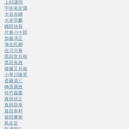
上杉謙信
宇佐美定満
大谷吉継
大友宗麟
織田信長
片倉小十郎
加藤清正
蒲生氏郷
吉川元春
黒田官兵衛
黒田長政
後藤又兵衛
小早川隆景
斎藤道三
榊原康政
佐竹義重
真田信之
真田昌幸
真田幸村
柴田勝家
島左近