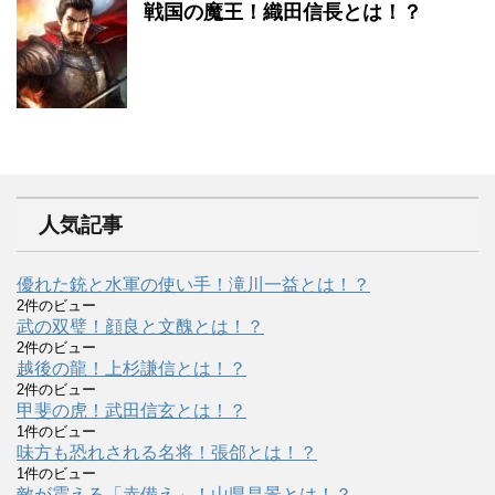
戦国の魔王！織田信長とは！？
人気記事
優れた銃と水軍の使い手！滝川一益とは！？
2件のビュー
武の双璧！顔良と文醜とは！？
2件のビュー
越後の龍！上杉謙信とは！？
2件のビュー
甲斐の虎！武田信玄とは！？
1件のビュー
味方も恐れされる名将！張郃とは！？
1件のビュー
敵が震える「赤備え」！山県昌景とは！？