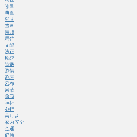
張遼
陳羣
典韋
鄧艾
董卓
馬超
馬岱
文醜
法正
龐統
陸遜
劉備
劉表
呂布
呂蒙
魯粛
神社
参拝
美しさ
家内安全
金運
健康