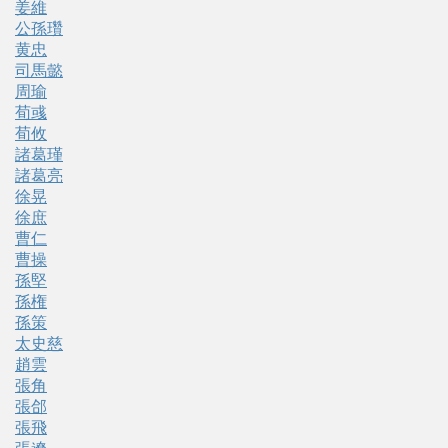
姜維
公孫瓚
黄忠
司馬懿
周瑜
荀彧
荀攸
諸葛瑾
諸葛亮
徐晃
徐庶
曹仁
曹操
孫堅
孫権
孫策
太史慈
趙雲
張角
張郃
張飛