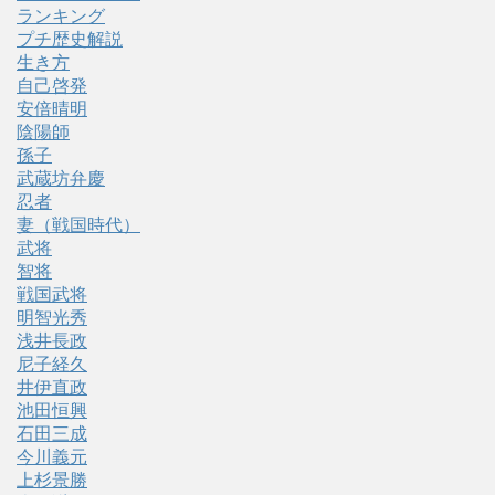
ランキング
プチ歴史解説
生き方
自己啓発
安倍晴明
陰陽師
孫子
武蔵坊弁慶
忍者
妻（戦国時代）
武将
智将
戦国武将
明智光秀
浅井長政
尼子経久
井伊直政
池田恒興
石田三成
今川義元
上杉景勝