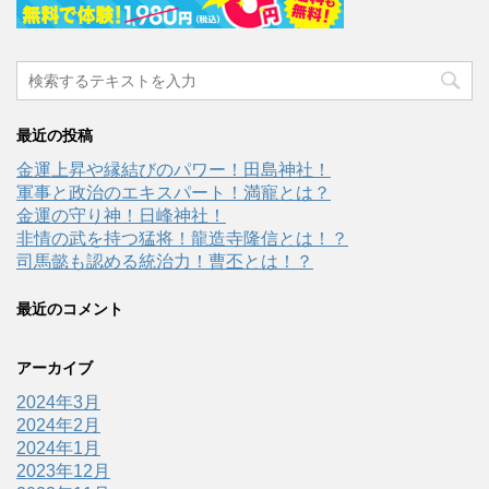
最近の投稿
金運上昇や縁結びのパワー！田島神社！
軍事と政治のエキスパート！満寵とは？
金運の守り神！日峰神社！
非情の武を持つ猛将！龍造寺隆信とは！？
司馬懿も認める統治力！曹丕とは！？
最近のコメント
アーカイブ
2024年3月
2024年2月
2024年1月
2023年12月