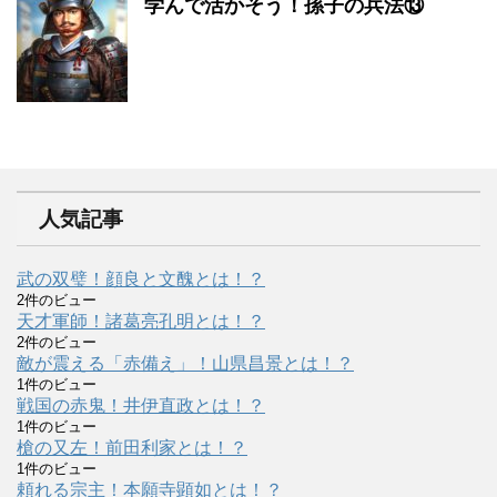
学んで活かそう！孫子の兵法⑬
人気記事
武の双璧！顔良と文醜とは！？
2件のビュー
天才軍師！諸葛亮孔明とは！？
2件のビュー
敵が震える「赤備え」！山県昌景とは！？
1件のビュー
戦国の赤鬼！井伊直政とは！？
1件のビュー
槍の又左！前田利家とは！？
1件のビュー
頼れる宗主！本願寺顕如とは！？