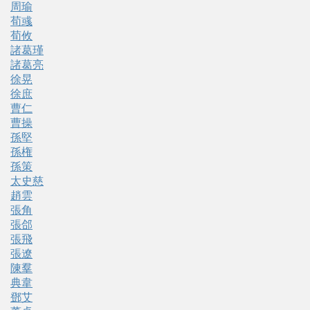
周瑜
荀彧
荀攸
諸葛瑾
諸葛亮
徐晃
徐庶
曹仁
曹操
孫堅
孫権
孫策
太史慈
趙雲
張角
張郃
張飛
張遼
陳羣
典韋
鄧艾