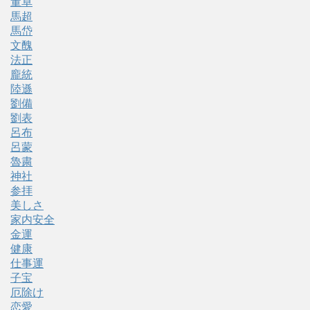
董卓
馬超
馬岱
文醜
法正
龐統
陸遜
劉備
劉表
呂布
呂蒙
魯粛
神社
参拝
美しさ
家内安全
金運
健康
仕事運
子宝
厄除け
恋愛