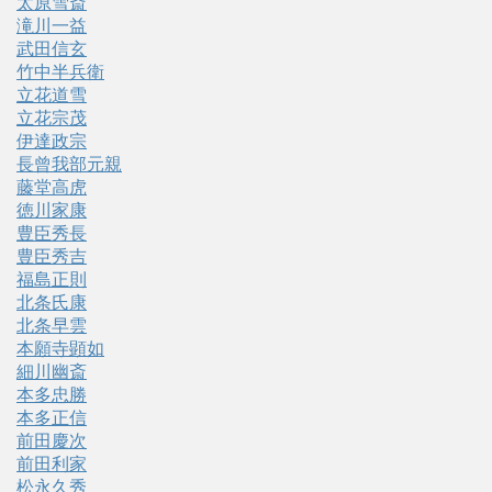
太原雪斎
滝川一益
武田信玄
竹中半兵衛
立花道雪
立花宗茂
伊達政宗
長曾我部元親
藤堂高虎
徳川家康
豊臣秀長
豊臣秀吉
福島正則
北条氏康
北条早雲
本願寺顕如
細川幽斎
本多忠勝
本多正信
前田慶次
前田利家
松永久秀