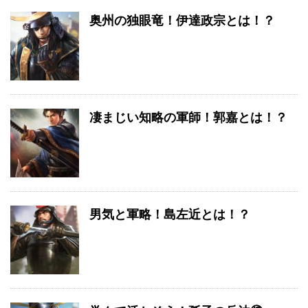
奥州の独眼竜！伊達政宗とは！？
凄まじい知略の軍師！郭嘉とは！？
男気と軍略！島左近とは！？