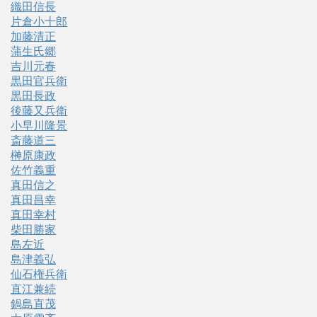
織田信長
片倉小十郎
加藤清正
蒲生氏郷
吉川元春
黒田官兵衛
黒田長政
後藤又兵衛
小早川隆景
斎藤道三
榊原康政
佐竹義重
真田信之
真田昌幸
真田幸村
柴田勝家
島左近
島津義弘
仙石権兵衛
直江兼続
鍋島直茂