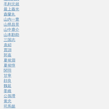
毛利元就
最上義光
森蘭丸
山内一豊
山県昌景
山中鹿介
山本勘助
三国志
袁紹
賈詡
郭嘉
夏侯淵
夏侯惇
関羽
甘寧
顔良
魏延
姜維
公孫瓚
黄忠
司馬懿