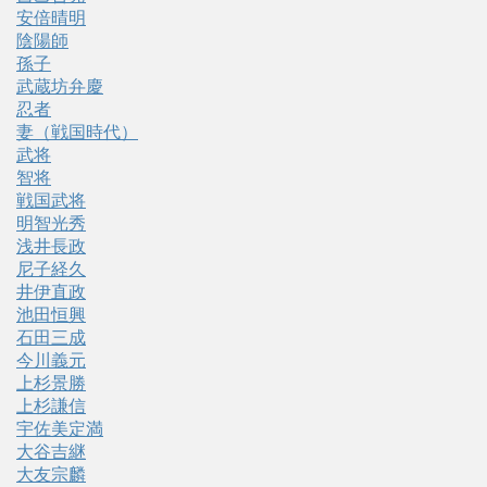
安倍晴明
陰陽師
孫子
武蔵坊弁慶
忍者
妻（戦国時代）
武将
智将
戦国武将
明智光秀
浅井長政
尼子経久
井伊直政
池田恒興
石田三成
今川義元
上杉景勝
上杉謙信
宇佐美定満
大谷吉継
大友宗麟