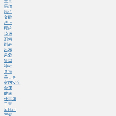
董卓
馬超
馬岱
文醜
法正
龐統
陸遜
劉備
劉表
呂布
呂蒙
魯粛
神社
参拝
美しさ
家内安全
金運
健康
仕事運
子宝
厄除け
恋愛