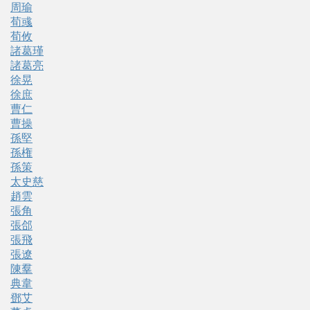
周瑜
荀彧
荀攸
諸葛瑾
諸葛亮
徐晃
徐庶
曹仁
曹操
孫堅
孫権
孫策
太史慈
趙雲
張角
張郃
張飛
張遼
陳羣
典韋
鄧艾