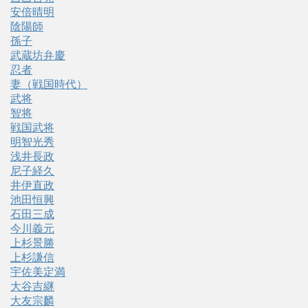
安倍晴明
陰陽師
孫子
武蔵坊弁慶
忍者
妻（戦国時代）
武将
智将
戦国武将
明智光秀
浅井長政
尼子経久
井伊直政
池田恒興
石田三成
今川義元
上杉景勝
上杉謙信
宇佐美定満
大谷吉継
大友宗麟