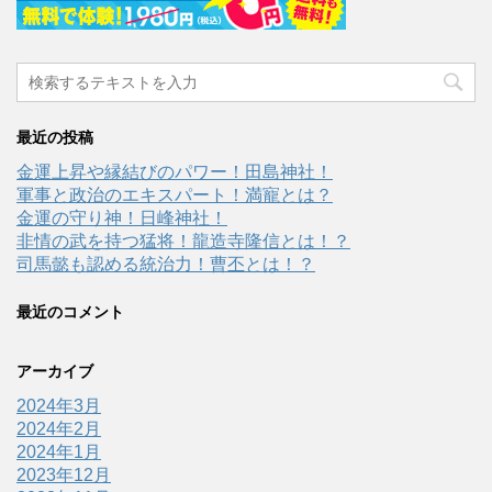
最近の投稿
金運上昇や縁結びのパワー！田島神社！
軍事と政治のエキスパート！満寵とは？
金運の守り神！日峰神社！
非情の武を持つ猛将！龍造寺隆信とは！？
司馬懿も認める統治力！曹丕とは！？
最近のコメント
アーカイブ
2024年3月
2024年2月
2024年1月
2023年12月