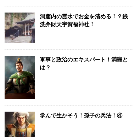
洞窟内の霊水でお金を清める！？銭
洗弁財天宇賀福神社！
軍事と政治のエキスパート！満寵と
は？
学んで生かそう！孫子の兵法！④