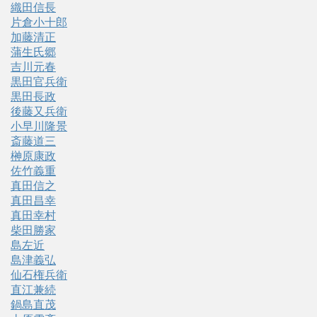
織田信長
片倉小十郎
加藤清正
蒲生氏郷
吉川元春
黒田官兵衛
黒田長政
後藤又兵衛
小早川隆景
斎藤道三
榊原康政
佐竹義重
真田信之
真田昌幸
真田幸村
柴田勝家
島左近
島津義弘
仙石権兵衛
直江兼続
鍋島直茂