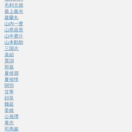
毛利元就
最上義光
森蘭丸
山内一豊
山県昌景
山中鹿介
山本勘助
三国志
袁紹
賈詡
郭嘉
夏侯淵
夏侯惇
関羽
甘寧
顔良
魏延
姜維
公孫瓚
黄忠
司馬懿