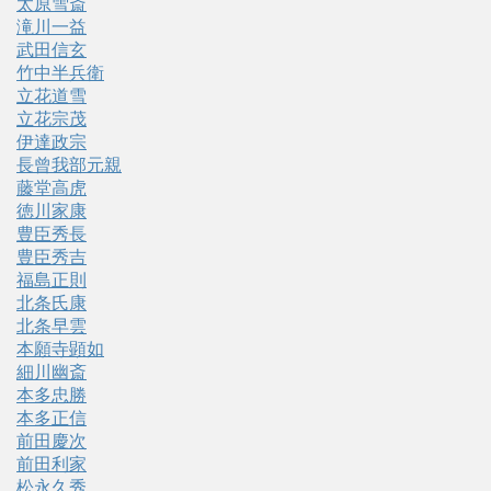
太原雪斎
滝川一益
武田信玄
竹中半兵衛
立花道雪
立花宗茂
伊達政宗
長曾我部元親
藤堂高虎
徳川家康
豊臣秀長
豊臣秀吉
福島正則
北条氏康
北条早雲
本願寺顕如
細川幽斎
本多忠勝
本多正信
前田慶次
前田利家
松永久秀