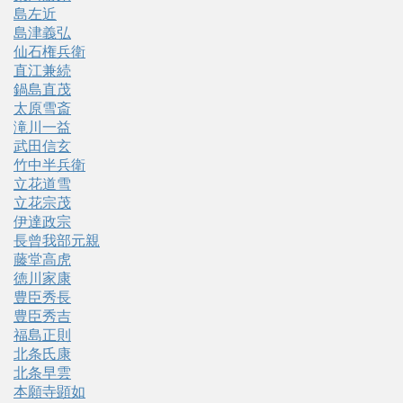
島左近
島津義弘
仙石権兵衛
直江兼続
鍋島直茂
太原雪斎
滝川一益
武田信玄
竹中半兵衛
立花道雪
立花宗茂
伊達政宗
長曾我部元親
藤堂高虎
徳川家康
豊臣秀長
豊臣秀吉
福島正則
北条氏康
北条早雲
本願寺顕如