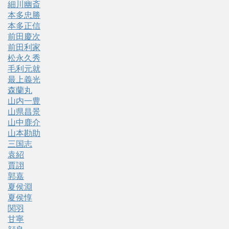
細川幽斎
本多忠勝
本多正信
前田慶次
前田利家
松永久秀
毛利元就
最上義光
森蘭丸
山内一豊
山県昌景
山中鹿介
山本勘助
三国志
袁紹
賈詡
郭嘉
夏侯淵
夏侯惇
関羽
甘寧