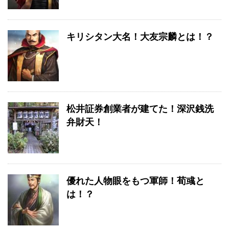
キリシタン大名！大友宗麟とは！？
松井証券創業者が建てた！深沢銭洗
弁財天！
優れた人物眼をもつ軍師！荀彧と
は！？