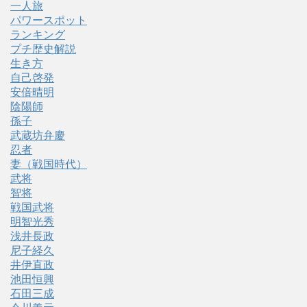
一人旅
パワースポット
ランキング
プチ歴史解説
生き方
自己啓発
安倍晴明
陰陽師
孫子
武蔵坊弁慶
忍者
妻（戦国時代）
武将
智将
戦国武将
明智光秀
浅井長政
尼子経久
井伊直政
池田恒興
石田三成