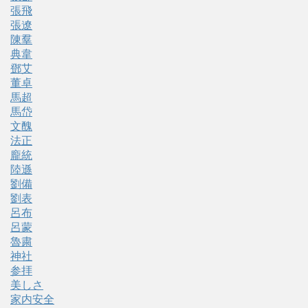
張飛
張遼
陳羣
典韋
鄧艾
董卓
馬超
馬岱
文醜
法正
龐統
陸遜
劉備
劉表
呂布
呂蒙
魯粛
神社
参拝
美しさ
家内安全