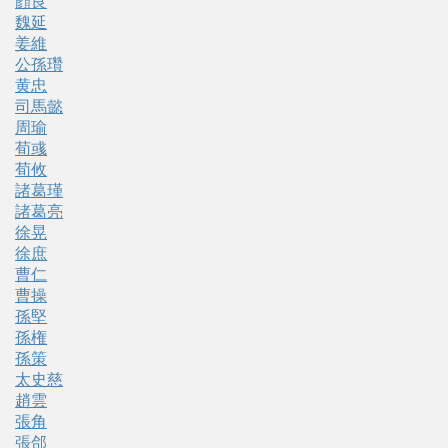
顔良
魏延
姜維
公孫瓚
黄忠
司馬懿
周瑜
荀彧
荀攸
諸葛瑾
諸葛亮
徐晃
徐庶
曹仁
曹操
孫堅
孫権
孫策
太史慈
趙雲
張角
張郃