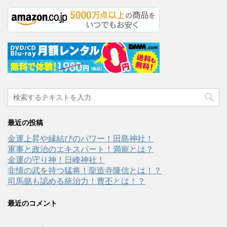
最近の投稿
金運上昇や縁結びのパワー！田島神社！
軍事と政治のエキスパート！満寵とは？
金運の守り神！日峰神社！
非情の武を持つ猛将！龍造寺隆信とは！？
司馬懿も認める統治力！曹丕とは！？
最近のコメント