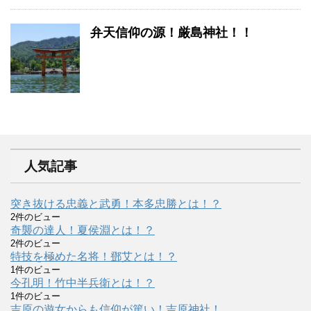
弁天信仰の源！厳島神社！！
人気記事
突き抜ける忠義と武勇！本多忠勝とは！？
2件のビュー
奇襲の達人！夏侯淵とは！？
2件のビュー
特技を極めた名将！鄧艾とは！？
1件のビュー
今孔明！竹中半兵衛とは！？
1件のビュー
吉原の遊女からも信仰が篤い！吉原神社！