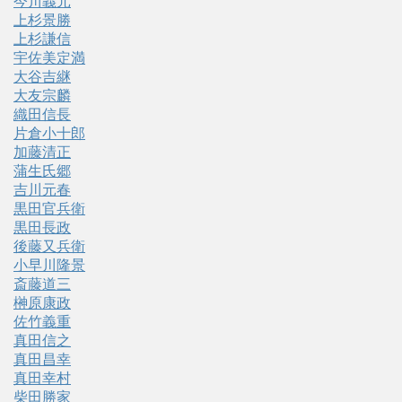
今川義元
上杉景勝
上杉謙信
宇佐美定満
大谷吉継
大友宗麟
織田信長
片倉小十郎
加藤清正
蒲生氏郷
吉川元春
黒田官兵衛
黒田長政
後藤又兵衛
小早川隆景
斎藤道三
榊原康政
佐竹義重
真田信之
真田昌幸
真田幸村
柴田勝家