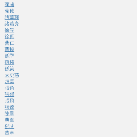
荀彧
荀攸
諸葛瑾
諸葛亮
徐晃
徐庶
曹仁
曹操
孫堅
孫権
孫策
太史慈
趙雲
張角
張郃
張飛
張遼
陳羣
典韋
鄧艾
董卓