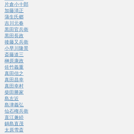
片倉小十郎
加藤清正
蒲生氏郷
吉川元春
黒田官兵衛
黒田長政
後藤又兵衛
小早川隆景
斎藤道三
榊原康政
佐竹義重
真田信之
真田昌幸
真田幸村
柴田勝家
島左近
島津義弘
仙石権兵衛
直江兼続
鍋島直茂
太原雪斎