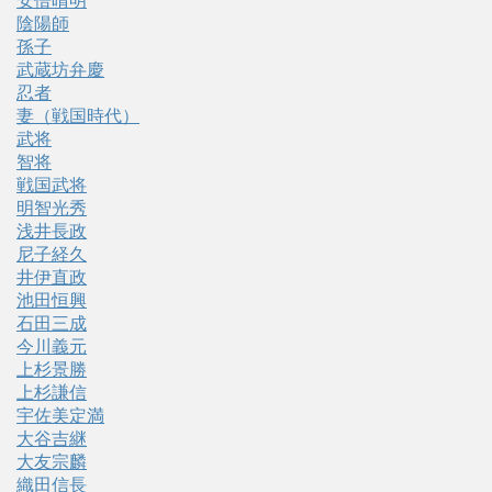
安倍晴明
陰陽師
孫子
武蔵坊弁慶
忍者
妻（戦国時代）
武将
智将
戦国武将
明智光秀
浅井長政
尼子経久
井伊直政
池田恒興
石田三成
今川義元
上杉景勝
上杉謙信
宇佐美定満
大谷吉継
大友宗麟
織田信長