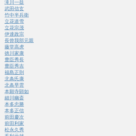
滝川一益
武田信玄
竹中半兵衛
立花道雪
立花宗茂
伊達政宗
長曾我部元親
藤堂高虎
徳川家康
豊臣秀長
豊臣秀吉
福島正則
北条氏康
北条早雲
本願寺顕如
細川幽斎
本多忠勝
本多正信
前田慶次
前田利家
松永久秀