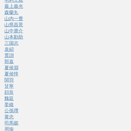
毛利元就
最上義光
森蘭丸
山内一豊
山県昌景
山中鹿介
山本勘助
三国志
袁紹
賈詡
郭嘉
夏侯淵
夏侯惇
関羽
甘寧
顔良
魏延
姜維
公孫瓚
黄忠
司馬懿
周瑜