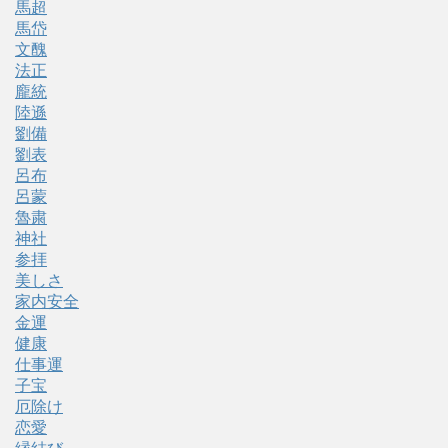
馬超
馬岱
文醜
法正
龐統
陸遜
劉備
劉表
呂布
呂蒙
魯粛
神社
参拝
美しさ
家内安全
金運
健康
仕事運
子宝
厄除け
恋愛