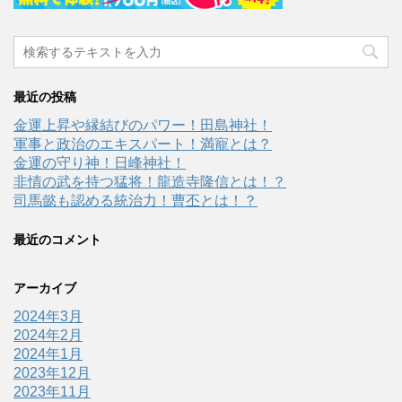
最近の投稿
金運上昇や縁結びのパワー！田島神社！
軍事と政治のエキスパート！満寵とは？
金運の守り神！日峰神社！
非情の武を持つ猛将！龍造寺隆信とは！？
司馬懿も認める統治力！曹丕とは！？
最近のコメント
アーカイブ
2024年3月
2024年2月
2024年1月
2023年12月
2023年11月