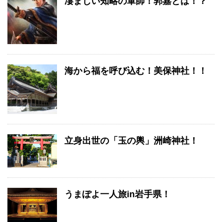
凄まじい知略の軍師！郭嘉とは！？
海から福を呼び込む！美保神社！！
立身出世の「玉の輿」洲崎神社！
うまぽよ一人旅in岩手県！