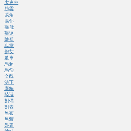
太史慈
趙雲
張角
張郃
張飛
張遼
陳羣
典韋
鄧艾
董卓
馬超
馬岱
文醜
法正
龐統
陸遜
劉備
劉表
呂布
呂蒙
魯粛