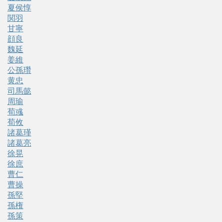
夏侯惇
関羽
甘寧
顔良
魏延
姜維
公孫瓚
黄忠
司馬懿
周瑜
荀彧
荀攸
諸葛瑾
諸葛亮
徐晃
徐庶
曹仁
曹操
孫堅
孫権
孫策