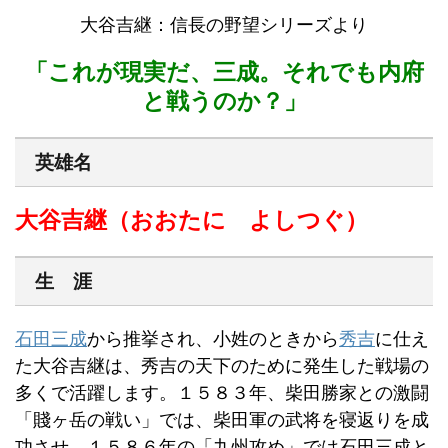
大谷吉継：信長の野望シリーズより
「これが現実だ、三成。それでも内府
と戦うのか？」
英雄名
大谷吉継（おおたに よしつぐ）
生 涯
石田三成
から推挙され、小姓のときから
秀吉
に仕え
た大谷吉継は、秀吉の天下のために発生した戦場の
多くで活躍します。１５８３年、柴田勝家との激闘
「賤ヶ岳の戦い」では、柴田軍の武将を寝返りを成
功させ、１５８６年の「九州攻め」では石田三成と