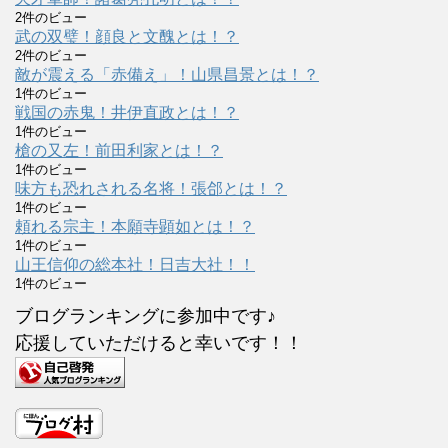
2件のビュー
武の双璧！顔良と文醜とは！？
2件のビュー
敵が震える「赤備え」！山県昌景とは！？
1件のビュー
戦国の赤鬼！井伊直政とは！？
1件のビュー
槍の又左！前田利家とは！？
1件のビュー
味方も恐れされる名将！張郃とは！？
1件のビュー
頼れる宗主！本願寺顕如とは！？
1件のビュー
山王信仰の総本社！日吉大社！！
1件のビュー
ブログランキングに参加中です♪
応援していただけると幸いです！！