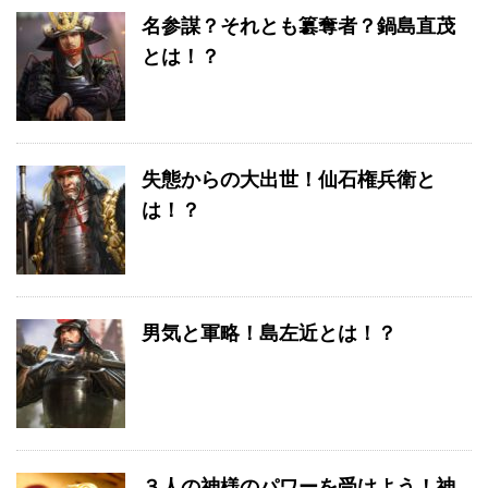
名参謀？それとも簒奪者？鍋島直茂
とは！？
失態からの大出世！仙石権兵衛と
は！？
男気と軍略！島左近とは！？
３人の神様のパワーを受けよう！神