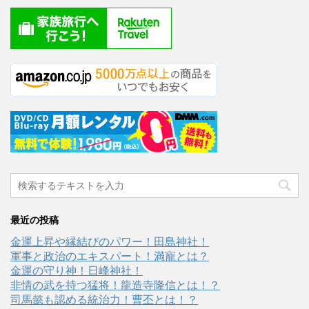
最近の投稿
金運上昇や縁結びのパワー！田島神社！
軍事と政治のエキスパート！満寵とは？
金運の守り神！日峰神社！
非情の武を持つ猛将！龍造寺隆信とは！？
司馬懿も認める統治力！曹丕とは！？