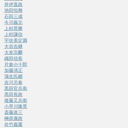
井伊直政
池田恒興
石田三成
今川義元
上杉景勝
上杉謙信
宇佐美定満
大谷吉継
大友宗麟
織田信長
片倉小十郎
加藤清正
蒲生氏郷
吉川元春
黒田官兵衛
黒田長政
後藤又兵衛
小早川隆景
斎藤道三
榊原康政
佐竹義重