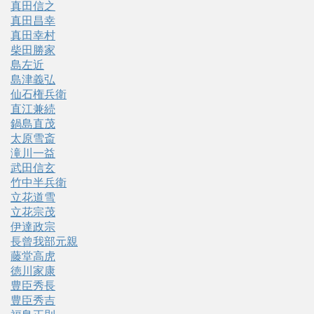
真田信之
真田昌幸
真田幸村
柴田勝家
島左近
島津義弘
仙石権兵衛
直江兼続
鍋島直茂
太原雪斎
滝川一益
武田信玄
竹中半兵衛
立花道雪
立花宗茂
伊達政宗
長曾我部元親
藤堂高虎
徳川家康
豊臣秀長
豊臣秀吉