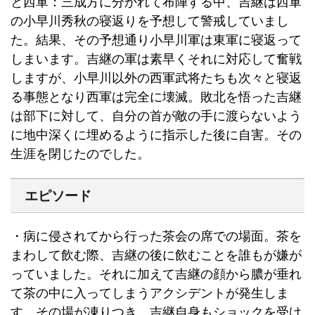
と西軍：三成方に分かれて布陣する中、吉継は西軍
の小早川秀秋の寝返りを予想して警戒していまし
た。結果、その予想通り小早川軍は東軍に寝返って
しまいます。吉継の軍は素早くそれに対応して奮戦
しますが、小早川以外の西軍武将たちも次々と寝返
る事態となり西軍は完全に壊滅。敗北を悟った吉継
は部下に対して、自分の首が敵の手に渡らないよう
に地中深くに埋めるように指示した後に自害。その
生涯を閉じたのでした。
エピソード
・病に侵されてから行った茶会の席での場面。茶を
まわして飲む際、吉継の後に飲むことを誰もが嫌が
っていました。それに加えて吉継の顔から膿が垂れ
て茶の中に入ってしまうアクシデントが発生しま
す。その場が凍りつき、吉継自身もショックを受け