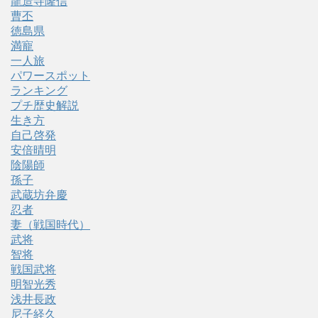
龍造寺隆信
曹丕
徳島県
満寵
一人旅
パワースポット
ランキング
プチ歴史解説
生き方
自己啓発
安倍晴明
陰陽師
孫子
武蔵坊弁慶
忍者
妻（戦国時代）
武将
智将
戦国武将
明智光秀
浅井長政
尼子経久