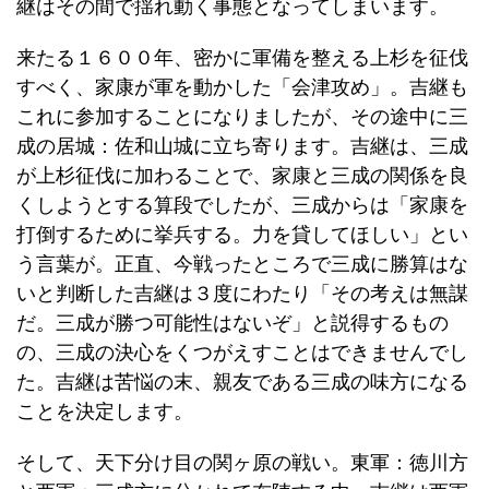
継はその間で揺れ動く事態となってしまいます。
来たる１６００年、密かに軍備を整える上杉を征伐
すべく、家康が軍を動かした「会津攻め」。吉継も
これに参加することになりましたが、その途中に三
成の居城：佐和山城に立ち寄ります。吉継は、三成
が上杉征伐に加わることで、家康と三成の関係を良
くしようとする算段でしたが、三成からは「家康を
打倒するために挙兵する。力を貸してほしい」とい
う言葉が。正直、今戦ったところで三成に勝算はな
いと判断した吉継は３度にわたり「その考えは無謀
だ。三成が勝つ可能性はないぞ」と説得するもの
の、三成の決心をくつがえすことはできませんでし
た。吉継は苦悩の末、親友である三成の味方になる
ことを決定します。
そして、天下分け目の関ヶ原の戦い。東軍：徳川方