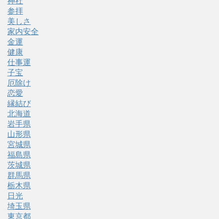
神社
参拝
美しさ
家内安全
金運
健康
仕事運
子宝
厄除け
恋愛
縁結び
北海道
岩手県
山形県
宮城県
福島県
茨城県
群馬県
栃木県
日光
埼玉県
東京都