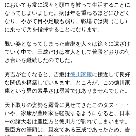
においても常に深々と頭巾を被って生活することに
なってしまいました。病は年を重ねるほどにひどく
なり、やがて目や足腰も弱り、戦場では輿（こし）
に乗って兵を指揮することになります。
醜い姿となってしまった吉継を人々は徐々に遠ざけ
ていく中で、三成だけは友人として普段どおりの付
き合いを継続したのでした。
秀吉が亡くなると、吉継は
徳川家康
に接近して良好
な関係を構築していきます。ところが、この徳川家
康という男の素早さは尋常ではありませんでした。
天下取りの姿勢を露骨に見せてきたこのタヌ・・・
いや、家康が豊臣家を軽視するようになると、日本
中の諸大名は豊臣方と徳川方で割れてしまいます。
豊臣方の筆頭は、親友である三成であったため、吉