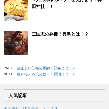
田神社！！
三国志の弁慶！典韋とは！？
PREV
凄まじい知略の軍師！郭嘉とは！？
NEXT
機を捉える策の数々！賈詡とは！？
人気記事
天才軍師！諸葛亮孔明とは！？