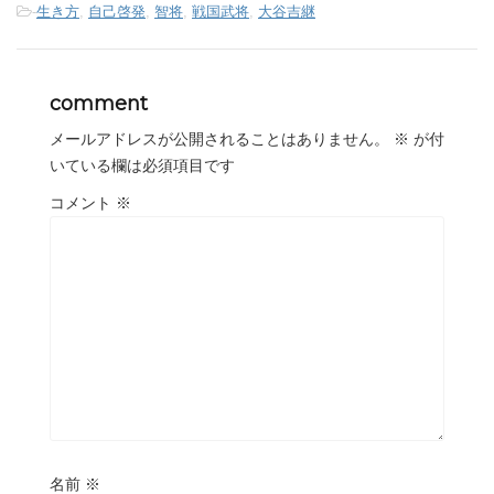
-
生き方
,
自己啓発
,
智将
,
戦国武将
,
大谷吉継
comment
メールアドレスが公開されることはありません。
※
が付
いている欄は必須項目です
コメント
※
名前
※