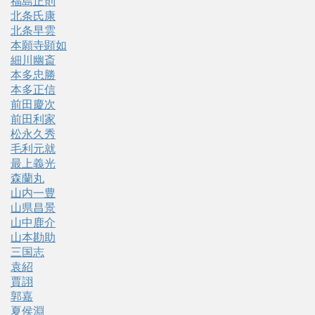
福島正則
北条氏康
北条早雲
本願寺顕如
細川幽斎
本多忠勝
本多正信
前田慶次
前田利家
松永久秀
毛利元就
最上義光
森蘭丸
山内一豊
山県昌景
山中鹿介
山本勘助
三国志
袁紹
賈詡
郭嘉
夏侯淵