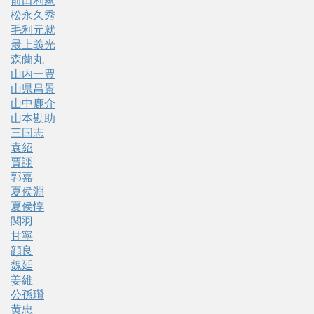
前田利家
松永久秀
毛利元就
最上義光
森蘭丸
山内一豊
山県昌景
山中鹿介
山本勘助
三国志
袁紹
賈詡
郭嘉
夏侯淵
夏侯惇
関羽
甘寧
顔良
魏延
姜維
公孫瓚
黄忠