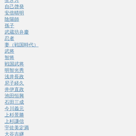
生き方
自己啓発
安倍晴明
陰陽師
孫子
武蔵坊弁慶
忍者
妻（戦国時代）
武将
智将
戦国武将
明智光秀
浅井長政
尼子経久
井伊直政
池田恒興
石田三成
今川義元
上杉景勝
上杉謙信
宇佐美定満
大谷吉継