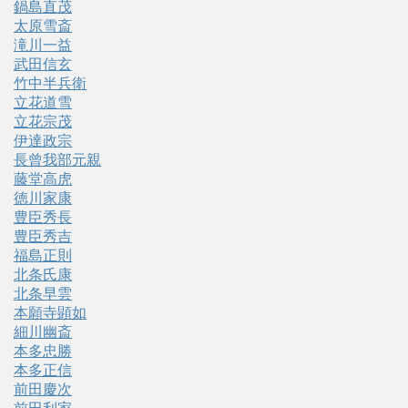
鍋島直茂
太原雪斎
滝川一益
武田信玄
竹中半兵衛
立花道雪
立花宗茂
伊達政宗
長曾我部元親
藤堂高虎
徳川家康
豊臣秀長
豊臣秀吉
福島正則
北条氏康
北条早雲
本願寺顕如
細川幽斎
本多忠勝
本多正信
前田慶次