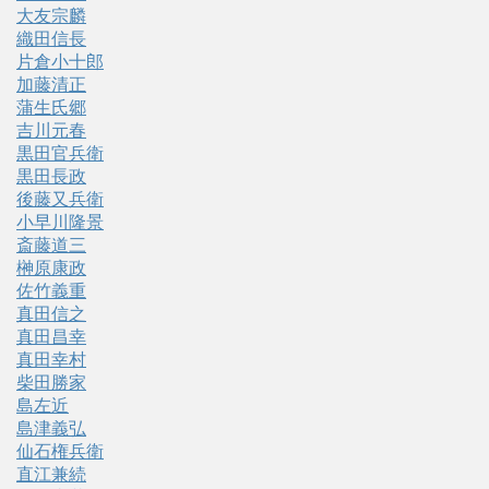
大友宗麟
織田信長
片倉小十郎
加藤清正
蒲生氏郷
吉川元春
黒田官兵衛
黒田長政
後藤又兵衛
小早川隆景
斎藤道三
榊原康政
佐竹義重
真田信之
真田昌幸
真田幸村
柴田勝家
島左近
島津義弘
仙石権兵衛
直江兼続