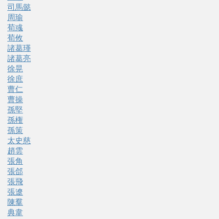
司馬懿
周瑜
荀彧
荀攸
諸葛瑾
諸葛亮
徐晃
徐庶
曹仁
曹操
孫堅
孫権
孫策
太史慈
趙雲
張角
張郃
張飛
張遼
陳羣
典韋