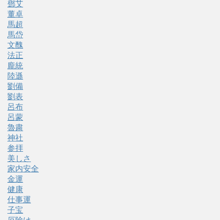
鄧艾
董卓
馬超
馬岱
文醜
法正
龐統
陸遜
劉備
劉表
呂布
呂蒙
魯粛
神社
参拝
美しさ
家内安全
金運
健康
仕事運
子宝