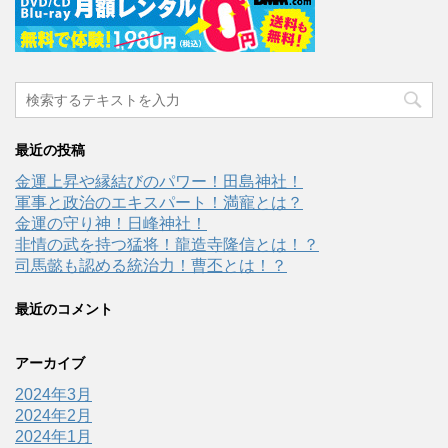
最近の投稿
金運上昇や縁結びのパワー！田島神社！
軍事と政治のエキスパート！満寵とは？
金運の守り神！日峰神社！
非情の武を持つ猛将！龍造寺隆信とは！？
司馬懿も認める統治力！曹丕とは！？
最近のコメント
アーカイブ
2024年3月
2024年2月
2024年1月