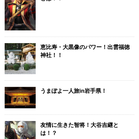
恵比寿・大黒像のパワー！出雲福徳
神社！！
うまぽよ一人旅in岩手県！
友情に生きた智将！大谷吉継と
は！？