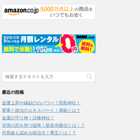
最近の投稿
金運上昇や縁結びのパワー！田島神社！
軍事と政治のエキスパート！満寵とは？
金運の守り神！日峰神社！
非情の武を持つ猛将！龍造寺隆信とは！？
司馬懿も認める統治力！曹丕とは！？