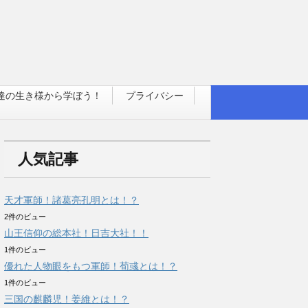
達の生き様から学ぼう！
プライバシー
人気記事
天才軍師！諸葛亮孔明とは！？
2件のビュー
山王信仰の総本社！日吉大社！！
1件のビュー
優れた人物眼をもつ軍師！荀彧とは！？
1件のビュー
三国の麒麟児！姜維とは！？