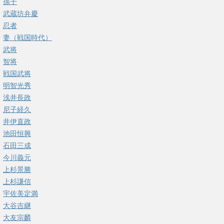
孫子
武蔵坊弁慶
忍者
妻（戦国時代）
武将
智将
戦国武将
明智光秀
浅井長政
尼子経久
井伊直政
池田恒興
石田三成
今川義元
上杉景勝
上杉謙信
宇佐美定満
大谷吉継
大友宗麟