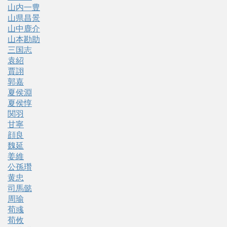
山内一豊
山県昌景
山中鹿介
山本勘助
三国志
袁紹
賈詡
郭嘉
夏侯淵
夏侯惇
関羽
甘寧
顔良
魏延
姜維
公孫瓚
黄忠
司馬懿
周瑜
荀彧
荀攸