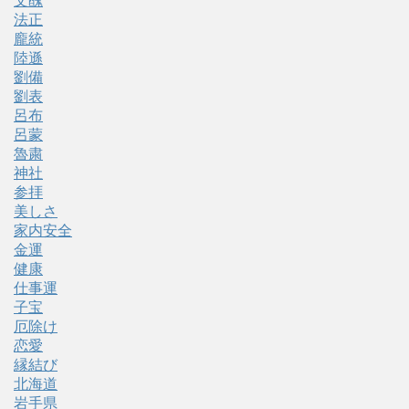
文醜
法正
龐統
陸遜
劉備
劉表
呂布
呂蒙
魯粛
神社
参拝
美しさ
家内安全
金運
健康
仕事運
子宝
厄除け
恋愛
縁結び
北海道
岩手県