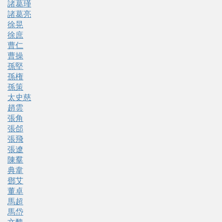
諸葛瑾
諸葛亮
徐晃
徐庶
曹仁
曹操
孫堅
孫権
孫策
太史慈
趙雲
張角
張郃
張飛
張遼
陳羣
典韋
鄧艾
董卓
馬超
馬岱