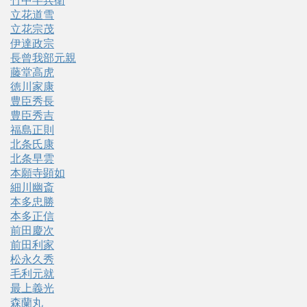
竹中半兵衛
立花道雪
立花宗茂
伊達政宗
長曾我部元親
藤堂高虎
徳川家康
豊臣秀長
豊臣秀吉
福島正則
北条氏康
北条早雲
本願寺顕如
細川幽斎
本多忠勝
本多正信
前田慶次
前田利家
松永久秀
毛利元就
最上義光
森蘭丸