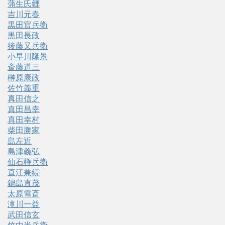
蒲生氏郷
吉川元春
黒田官兵衛
黒田長政
後藤又兵衛
小早川隆景
斎藤道三
榊原康政
佐竹義重
真田信之
真田昌幸
真田幸村
柴田勝家
島左近
島津義弘
仙石権兵衛
直江兼続
鍋島直茂
太原雪斎
滝川一益
武田信玄