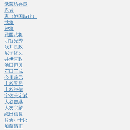
武蔵坊弁慶
忍者
妻（戦国時代）
武将
智将
戦国武将
明智光秀
浅井長政
尼子経久
井伊直政
池田恒興
石田三成
今川義元
上杉景勝
上杉謙信
宇佐美定満
大谷吉継
大友宗麟
織田信長
片倉小十郎
加藤清正