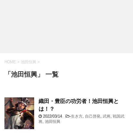
HOME
>
池田恒興
>
「池田恒興」 一覧
織田・豊臣の功労者！池田恒興と
は！？
2022/03/14
-
生き方
,
自己啓発
,
武将
,
戦国武
将
,
池田恒興